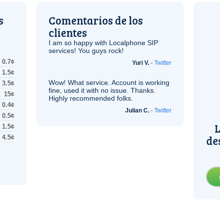
s
Comentarios de los
clientes
I am so happy with Localphone
SIP
services! You guys rock!
0.7¢
Yuri V.
-
Twitter
1.5¢
Wow! What service. Account is working
3.5¢
fine, used it with no issue. Thanks.
15¢
Highly recommended folks.
0.4¢
Julian C.
-
Twitter
0.5¢
L
1.5¢
de
4.5¢