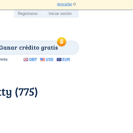
descartar
Registrarse
Iniciar sesión
Ganar crédito gratis
neda:
GBP
USD
EUR
ty (775)