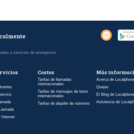
ocalmente
madas a servicios de emergencia
rvicios
Costes
Más informac
Tarifas de llamadas
Acerca de Localphon
internacionales
trantes
Quejas
Tarifas de mensajes de texto
ervice
El Blog de Localphon
internacionales
llamada
Asistencia de Localp
Tarifas de alquiler de números
 Llamada
 Internet