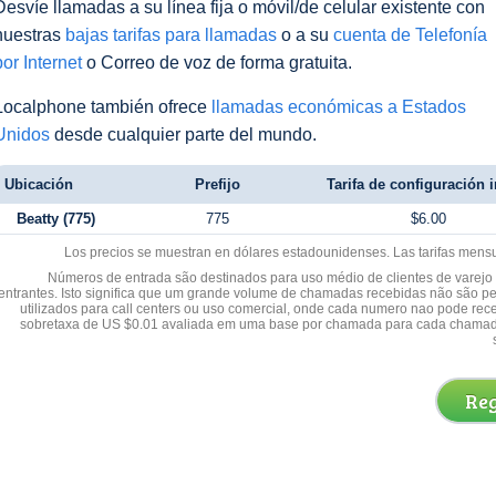
Desvíe llamadas a su línea fija o móvil/de celular existente con
nuestras
bajas tarifas para llamadas
o a su
cuenta de Telefonía
por Internet
o Correo de voz de forma gratuita.
Localphone también ofrece
llamadas económicas a Estados
Unidos
desde cualquier parte del mundo.
Ubicación
Prefijo
Tarifa de configuración i
Beatty (775)
775
$6.00
Los precios se muestran en dólares estadounidenses. Las tarifas mens
Números de entrada são destinados para uso médio de clientes de varejo y
entrantes. Isto significa que um grande volume de chamadas recebidas não são p
utilizados para call centers ou uso comercial, onde cada numero nao pode re
sobretaxa de US $0.01 avaliada em uma base por chamada para cada chamad
Reg