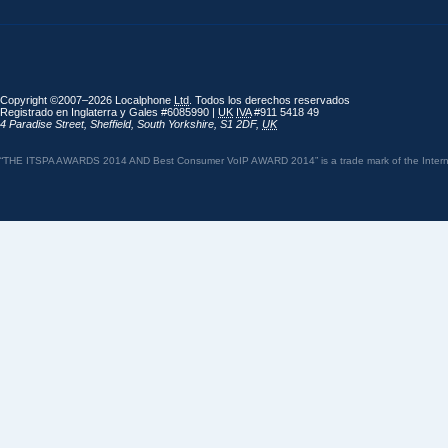
Copyright ©2007–2026 Localphone
Ltd
. Todos los derechos reservados
Registrado en Inglaterra y Gales #6085990 |
UK
IVA
#911 5418 49
4 Paradise Street
,
Sheffield
,
South Yorkshire
,
S1 2DF
,
UK
“THE ITSPA AWARDS 2014 AND Best Consumer VoIP AWARD 2014” is a trade mark of the Internet 