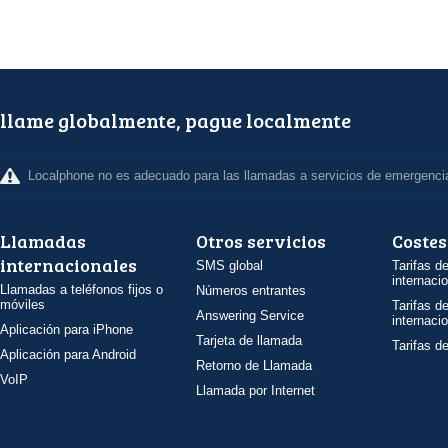
llame globalmente, pague localmente
Localphone no es adecuado para las llamadas a servicios de emergenci
Llamadas
Otros servicios
Costes
internacionales
SMS global
Tarifas d
internaci
Llamadas a teléfonos fijos o
Números entrantes
móviles
Tarifas d
Answering Service
internaci
Aplicación para iPhone
Tarjeta de llamada
Tarifas d
Aplicación para Android
Retorno de Llamada
VoIP
Llamada por Internet