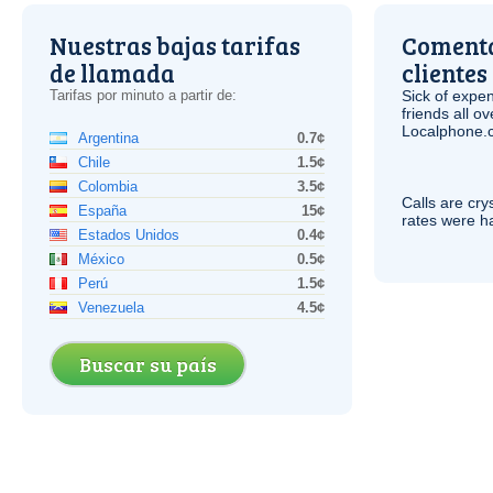
Nuestras bajas tarifas
Comenta
de llamada
clientes
Tarifas por minuto a partir de:
Sick of expen
friends all o
Localphone.c
Argentina
0.7¢
Chile
1.5¢
Colombia
3.5¢
Calls are cry
España
15¢
rates were ha
Estados Unidos
0.4¢
México
0.5¢
Perú
1.5¢
Venezuela
4.5¢
Buscar su país