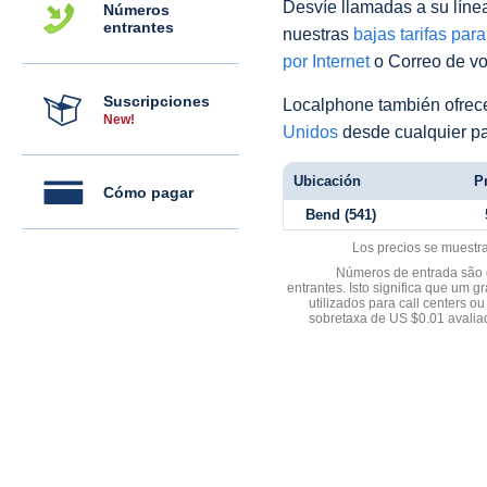
Desvíe llamadas a su línea 
Números
entrantes
nuestras
bajas tarifas par
por Internet
o Correo de voz
Suscripciones
Localphone también ofre
New!
Unidos
desde cualquier pa
Ubicación
Pr
Cómo pagar
Bend (541)
Los precios se muestr
Números de entrada são d
entrantes. Isto significa que u
utilizados para call centers
sobretaxa de US $0.01 avali