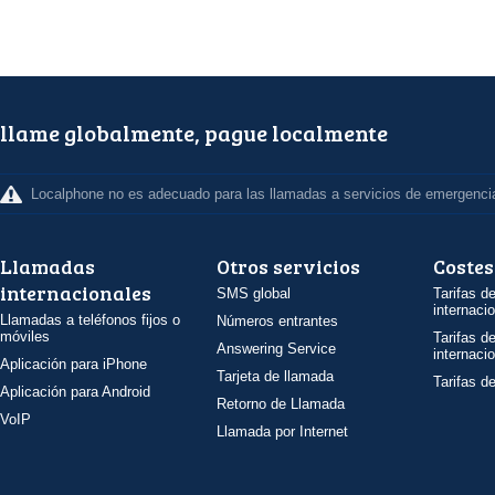
llame globalmente, pague localmente
Localphone no es adecuado para las llamadas a servicios de emergenci
Llamadas
Otros servicios
Costes
internacionales
SMS global
Tarifas d
internaci
Llamadas a teléfonos fijos o
Números entrantes
móviles
Tarifas d
Answering Service
internaci
Aplicación para iPhone
Tarjeta de llamada
Tarifas d
Aplicación para Android
Retorno de Llamada
VoIP
Llamada por Internet