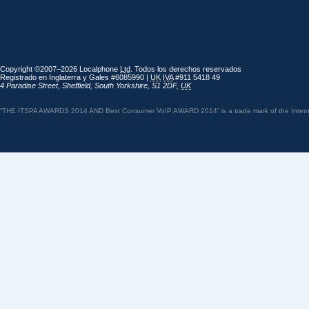
Copyright ©2007–2026 Localphone
Ltd
. Todos los derechos reservados
Registrado en Inglaterra y Gales #6085990 |
UK
IVA
#911 5418 49
4 Paradise Street
,
Sheffield
,
South Yorkshire
,
S1 2DF
,
UK
“THE ITSPA AWARDS 2014 AND Best Consumer VoIP AWARD 2014” is a trade mark of the Internet 