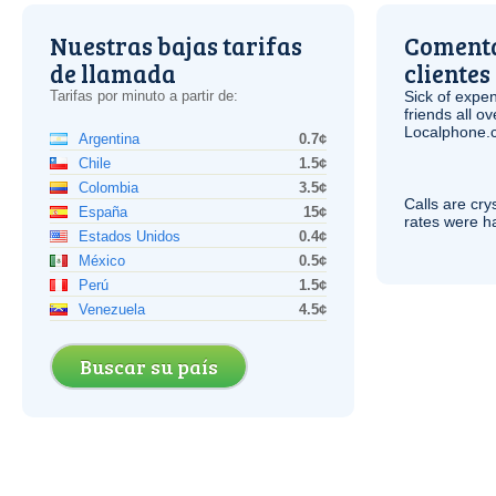
Nuestras bajas tarifas
Comenta
de llamada
clientes
Tarifas por minuto a partir de:
Sick of expen
friends all o
Localphone.c
Argentina
0.7¢
Chile
1.5¢
Colombia
3.5¢
Calls are cry
España
15¢
rates were ha
Estados Unidos
0.4¢
México
0.5¢
Perú
1.5¢
Venezuela
4.5¢
Buscar su país