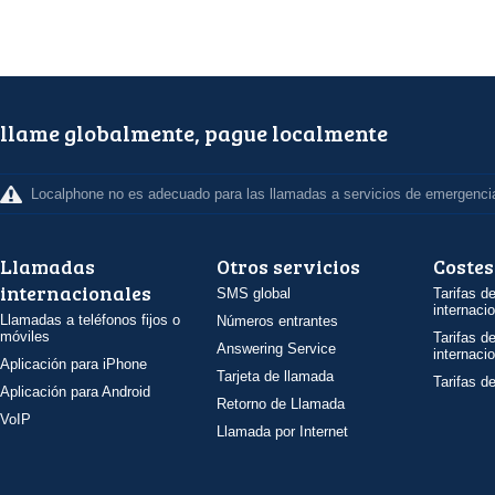
llame globalmente, pague localmente
Localphone no es adecuado para las llamadas a servicios de emergenci
Llamadas
Otros servicios
Costes
internacionales
SMS global
Tarifas d
internaci
Llamadas a teléfonos fijos o
Números entrantes
móviles
Tarifas d
Answering Service
internaci
Aplicación para iPhone
Tarjeta de llamada
Tarifas d
Aplicación para Android
Retorno de Llamada
VoIP
Llamada por Internet