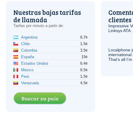
Nuestras bajas tarifas
Comenta
de llamada
clientes
Tarifas por minuto a partir de:
Impressive
V
Linksys
ATA
.
Argentina
0.7¢
Chile
1.5¢
Localphone j
Colombia
3.5¢
international 
España
15¢
That’s all I’
Estados Unidos
0.4¢
México
0.5¢
Perú
1.5¢
Venezuela
4.5¢
Buscar su país