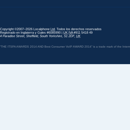
Copyright ©2007–2026 Localphone
Ltd
. Todos los derechos reservados
Registrado en Inglaterra y Gales #6085990 |
UK
IVA
#911 5418 49
4 Paradise Street
,
Sheffield
,
South Yorkshire
,
S1 2DF
,
UK
“THE ITSPA AWARDS 2014 AND Best Consumer VoIP AWARD 2014” is a trade mark of the Internet 