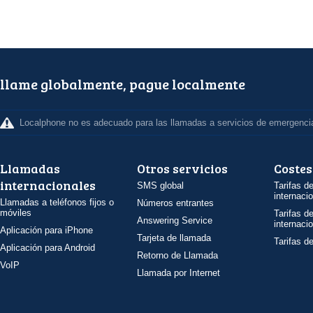
llame globalmente, pague localmente
Localphone no es adecuado para las llamadas a servicios de emergenci
Llamadas
Otros servicios
Costes
internacionales
SMS global
Tarifas d
internaci
Llamadas a teléfonos fijos o
Números entrantes
móviles
Tarifas d
Answering Service
internaci
Aplicación para iPhone
Tarjeta de llamada
Tarifas d
Aplicación para Android
Retorno de Llamada
VoIP
Llamada por Internet