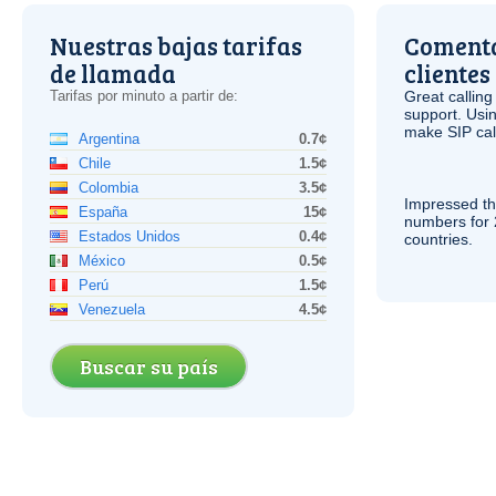
Nuestras bajas tarifas
Comenta
de llamada
clientes
Tarifas por minuto a partir de:
Great calling
support. Usi
make
SIP
cal
Argentina
0.7¢
Chile
1.5¢
Colombia
3.5¢
Impressed th
España
15¢
numbers for 
Estados Unidos
0.4¢
countries.
México
0.5¢
Perú
1.5¢
Venezuela
4.5¢
Buscar su país