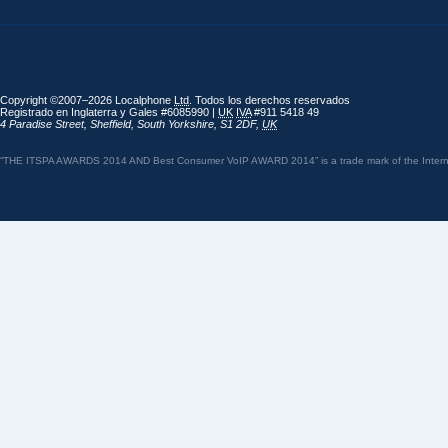
Copyright ©2007–2026 Localphone
Ltd
. Todos los derechos reservados
Registrado en Inglaterra y Gales #6085990 |
UK
IVA
#911 5418 49
4 Paradise Street
,
Sheffield
,
South Yorkshire
,
S1 2DF
,
UK
“THE ITSPA AWARDS 2014 AND Best Consumer VoIP AWARD 2014” is a trade mark of the Internet 