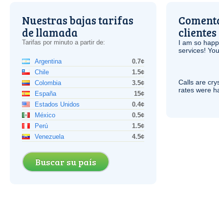
Nuestras bajas tarifas
Comenta
de llamada
clientes
Tarifas por minuto a partir de:
I am so hap
services! You
Argentina
0.7¢
Chile
1.5¢
Calls are cry
Colombia
3.5¢
rates were ha
España
15¢
Estados Unidos
0.4¢
México
0.5¢
Perú
1.5¢
Venezuela
4.5¢
Buscar su país