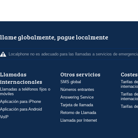
llame globalmente, pague localmente
Localphone no es adecuado para las llamadas a servicios de emergenci
Llamadas
Otros servicios
Costes
internacionales
SMS global
Tarifas d
internaci
Llamadas a teléfonos fijos o
Números entrantes
móviles
Tarifas d
Answering Service
internaci
Aplicación para iPhone
Tarjeta de llamada
Tarifas d
Aplicación para Android
Retorno de Llamada
VoIP
Llamada por Internet