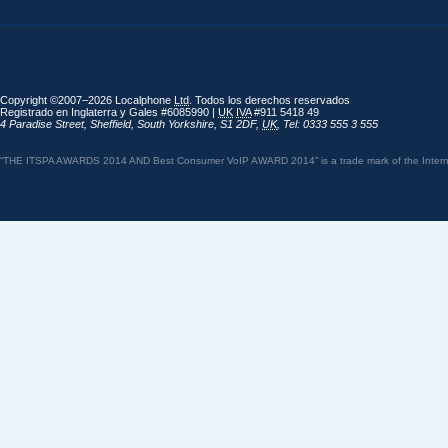
Copyright ©2007–2026 Localphone
Ltd
. Todos los derechos reservados
Registrado en Inglaterra y Gales #6085990 |
UK
IVA
#911 5418 49
4 Paradise Street
,
Sheffield
,
South Yorkshire
,
S1 2DF
,
UK
,
Tel: 0333 555 3 555
“THE ITSPA AWARDS 2014 AND Best Consumer VoIP AWARD 2014” is a trade mark of the Internet 