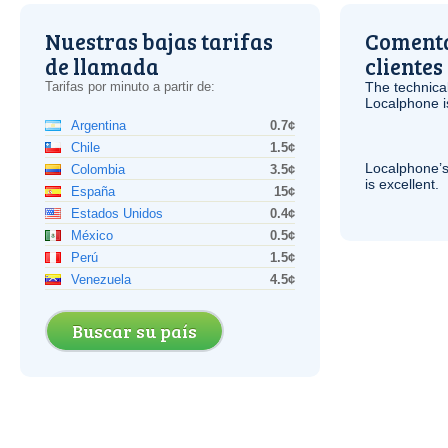
Nuestras bajas tarifas
Comenta
de llamada
clientes
Tarifas por minuto a partir de:
The technica
Localphone 
Argentina
0.7¢
Chile
1.5¢
Localphone’s
Colombia
3.5¢
is excellent.
España
15¢
Estados Unidos
0.4¢
México
0.5¢
Perú
1.5¢
Venezuela
4.5¢
Buscar su país