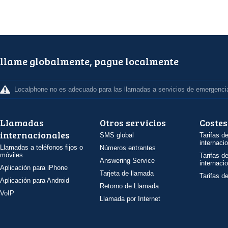
llame globalmente, pague localmente
Localphone no es adecuado para las llamadas a servicios de emergenci
Llamadas
Otros servicios
Costes
internacionales
SMS global
Tarifas d
internaci
Llamadas a teléfonos fijos o
Números entrantes
móviles
Tarifas d
Answering Service
internaci
Aplicación para iPhone
Tarjeta de llamada
Tarifas d
Aplicación para Android
Retorno de Llamada
VoIP
Llamada por Internet