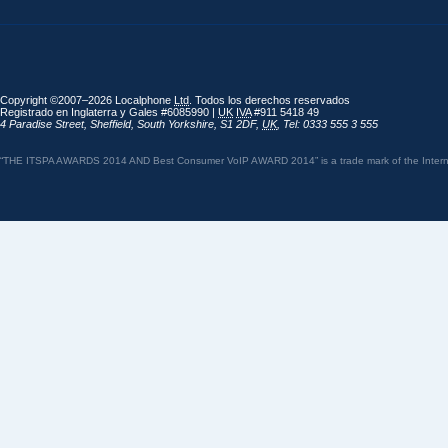
Copyright ©2007–2026 Localphone
Ltd
. Todos los derechos reservados
Registrado en Inglaterra y Gales #6085990 |
UK
IVA
#911 5418 49
4 Paradise Street
,
Sheffield
,
South Yorkshire
,
S1 2DF
,
UK
,
Tel: 0333 555 3 555
“THE ITSPA AWARDS 2014 AND Best Consumer VoIP AWARD 2014” is a trade mark of the Internet 