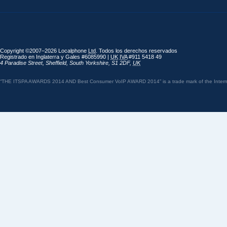
Copyright ©2007–2026 Localphone
Ltd
. Todos los derechos reservados
Registrado en Inglaterra y Gales #6085990 |
UK
IVA
#911 5418 49
4 Paradise Street
,
Sheffield
,
South Yorkshire
,
S1 2DF
,
UK
“THE ITSPA AWARDS 2014 AND Best Consumer VoIP AWARD 2014” is a trade mark of the Internet 