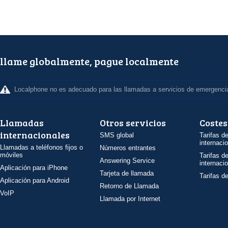
llame globalmente, pague localmente
Localphone no es adecuado para las llamadas a servicios de emergenci
Llamadas
Otros servicios
Costes
internacionales
SMS global
Tarifas d
internaci
Llamadas a teléfonos fijos o
Números entrantes
móviles
Tarifas d
Answering Service
internaci
Aplicación para iPhone
Tarjeta de llamada
Tarifas d
Aplicación para Android
Retorno de Llamada
VoIP
Llamada por Internet