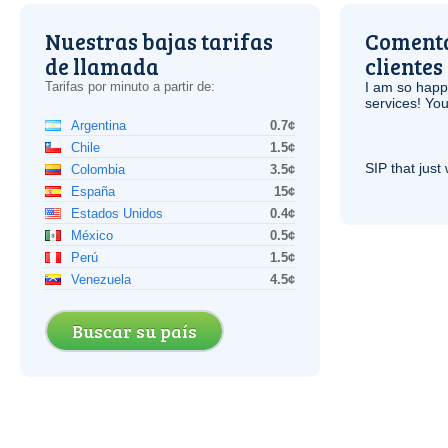
Nuestras bajas tarifas
Comenta
de llamada
clientes
Tarifas por minuto a partir de:
I am so hap
services! You
Argentina
0.7¢
Chile
1.5¢
SIP
that just 
Colombia
3.5¢
España
15¢
Estados Unidos
0.4¢
México
0.5¢
Perú
1.5¢
Venezuela
4.5¢
Buscar su país