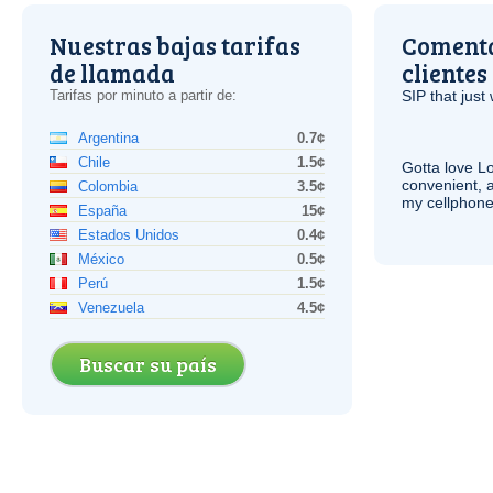
Nuestras bajas tarifas
Comenta
de llamada
clientes
Tarifas por minuto a partir de:
SIP
that just 
Argentina
0.7¢
Chile
1.5¢
Gotta love 
convenient, 
Colombia
3.5¢
my cellphone
España
15¢
Estados Unidos
0.4¢
México
0.5¢
Perú
1.5¢
Venezuela
4.5¢
Buscar su país