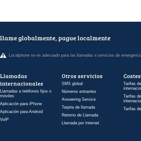
llame globalmente, pague localmente
Localphone no es adecuado para las llamadas a servicios de emergenci
Llamadas
Otros servicios
Costes
internacionales
SMS global
Tarifas d
internaci
Llamadas a teléfonos fijos o
Números entrantes
móviles
Tarifas d
Answering Service
internaci
Aplicación para iPhone
Tarjeta de llamada
Tarifas d
Aplicación para Android
Retorno de Llamada
VoIP
Llamada por Internet