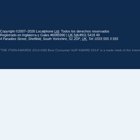
Copyright ©2007–2026 Localphone
Ltd
. Todos los derechos reservados
Registrado en Inglaterra y Gales #6085990 |
UK
IVA
#911 5418 49
4 Paradise Street
,
Sheffield
,
South Yorkshire
,
S1 2DF
,
UK
,
Tel: 0333 555 3 555
“THE ITSPA AWARDS 2014 AND Best Consumer VoIP AWARD 2014” is a trade mark of the Internet 