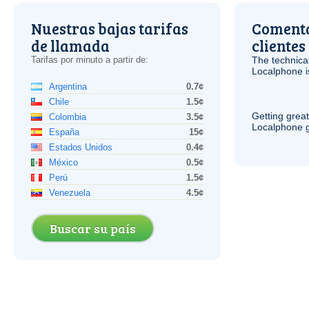
Nuestras bajas tarifas
Comenta
de llamada
clientes
Tarifas por minuto a partir de:
The technica
Localphone 
Argentina
0.7¢
Chile
1.5¢
Getting grea
Colombia
3.5¢
Localphone g
España
15¢
Estados Unidos
0.4¢
México
0.5¢
Perú
1.5¢
Venezuela
4.5¢
Buscar su país