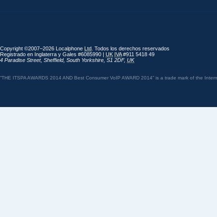
Copyright ©2007–2026 Localphone
Ltd
. Todos los derechos reservados
Registrado en Inglaterra y Gales #6085990 |
UK
IVA
#911 5418 49
4 Paradise Street
,
Sheffield
,
South Yorkshire
,
S1 2DF
,
UK
“THE ITSPA AWARDS 2014 AND Best Consumer VoIP AWARD 2014” is a trade mark of the Internet 