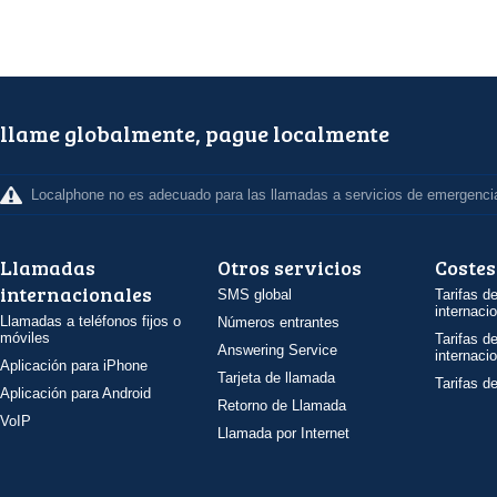
llame globalmente, pague localmente
Localphone no es adecuado para las llamadas a servicios de emergenci
Llamadas
Otros servicios
Costes
internacionales
SMS global
Tarifas d
internaci
Llamadas a teléfonos fijos o
Números entrantes
móviles
Tarifas d
Answering Service
internaci
Aplicación para iPhone
Tarjeta de llamada
Tarifas d
Aplicación para Android
Retorno de Llamada
VoIP
Llamada por Internet