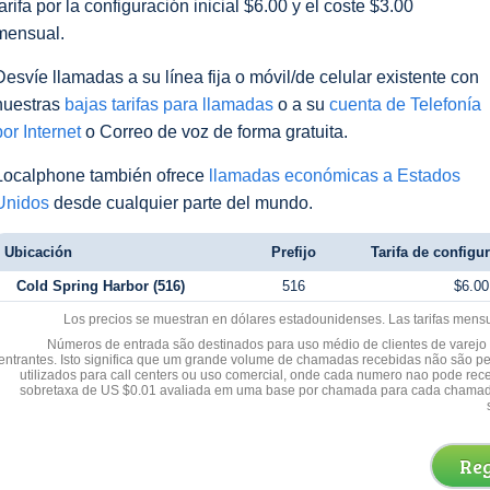
tarifa por la configuración inicial $6.00 y el coste $3.00
mensual.
Desvíe llamadas a su línea fija o móvil/de celular existente con
nuestras
bajas tarifas para llamadas
o a su
cuenta de Telefonía
por Internet
o Correo de voz de forma gratuita.
Localphone también ofrece
llamadas económicas a Estados
Unidos
desde cualquier parte del mundo.
Ubicación
Prefijo
Tarifa de configur
Cold Spring Harbor (516)
516
$6.00
Los precios se muestran en dólares estadounidenses. Las tarifas mens
Números de entrada são destinados para uso médio de clientes de varejo y
entrantes. Isto significa que um grande volume de chamadas recebidas não são p
utilizados para call centers ou uso comercial, onde cada numero nao pode re
sobretaxa de US $0.01 avaliada em uma base por chamada para cada chamad
Reg