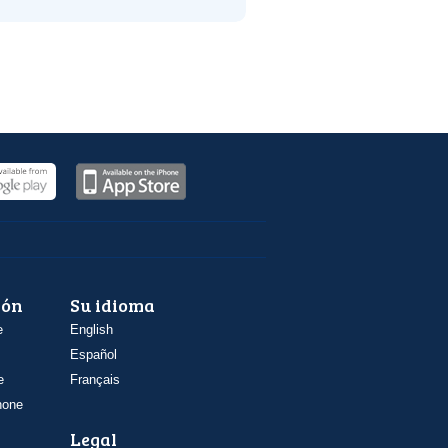
ión
Su idioma
e
English
Español
e
Français
hone
Legal