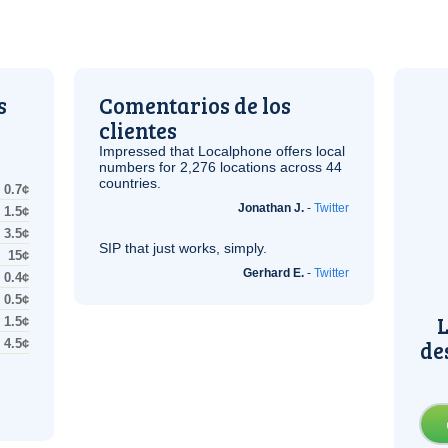
s
Comentarios de los
clientes
Impressed that Localphone offers local
numbers for 2,276 locations across 44
countries.
0.7¢
Jonathan J.
-
Twitter
1.5¢
3.5¢
SIP
that just works, simply.
15¢
Gerhard E.
-
Twitter
0.4¢
0.5¢
L
1.5¢
de
4.5¢