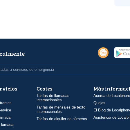
ocalmente
madas a servicios de emergencia
rvicios
Costes
Más informac
Tarifas de llamadas
Acerca de Localphon
internacionales
trantes
Quejas
Tarifas de mensajes de texto
ervice
El Blog de Localphon
internacionales
llamada
Asistencia de Localp
Tarifas de alquiler de números
 Llamada