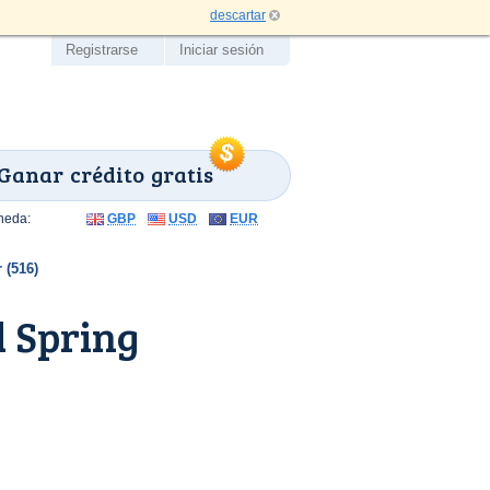
descartar
Registrarse
Iniciar sesión
Ganar crédito gratis
neda:
GBP
USD
EUR
 (516)
 Spring