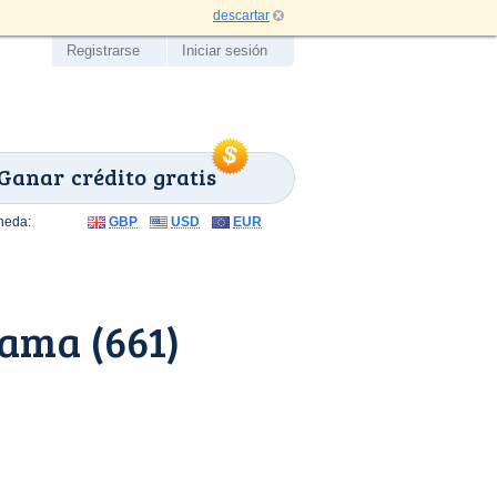
descartar
Registrarse
Iniciar sesión
Ganar crédito gratis
neda:
GBP
USD
EUR
ama (661)