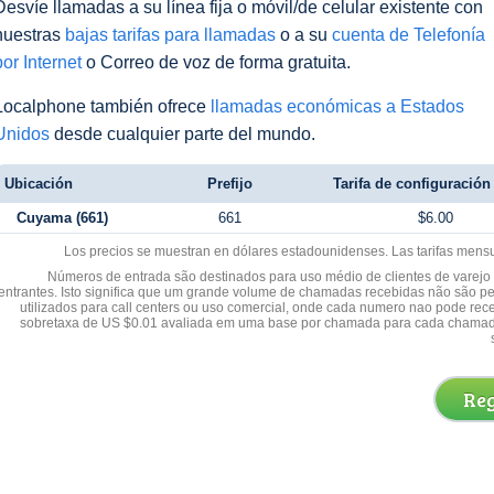
Desvíe llamadas a su línea fija o móvil/de celular existente con
nuestras
bajas tarifas para llamadas
o a su
cuenta de Telefonía
por Internet
o Correo de voz de forma gratuita.
Localphone también ofrece
llamadas económicas a Estados
Unidos
desde cualquier parte del mundo.
Ubicación
Prefijo
Tarifa de configuración 
Cuyama (661)
661
$6.00
Los precios se muestran en dólares estadounidenses. Las tarifas mens
Números de entrada são destinados para uso médio de clientes de varejo y
entrantes. Isto significa que um grande volume de chamadas recebidas não são p
utilizados para call centers ou uso comercial, onde cada numero nao pode re
sobretaxa de US $0.01 avaliada em uma base por chamada para cada chamad
Reg