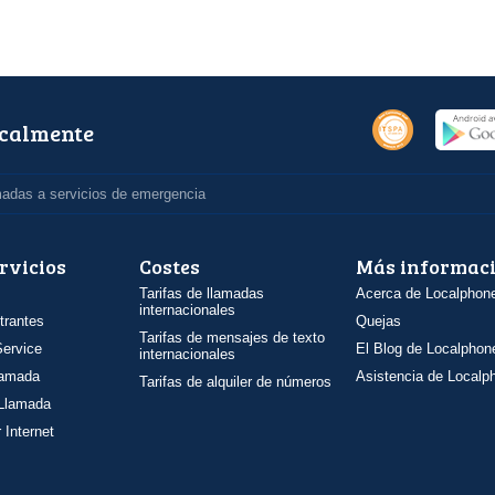
ocalmente
madas a servicios de emergencia
rvicios
Costes
Más informac
Tarifas de llamadas
Acerca de Localphon
internacionales
trantes
Quejas
Tarifas de mensajes de texto
ervice
El Blog de Localphon
internacionales
llamada
Asistencia de Localp
Tarifas de alquiler de números
 Llamada
 Internet