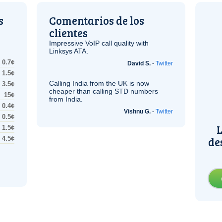
s
Comentarios de los
clientes
Impressive
VoIP
call quality with
Linksys
ATA
.
0.7¢
David S.
-
Twitter
1.5¢
Calling India from the
UK
is now
3.5¢
cheaper than calling STD numbers
15¢
from India.
0.4¢
Vishnu G.
-
Twitter
0.5¢
L
1.5¢
de
4.5¢