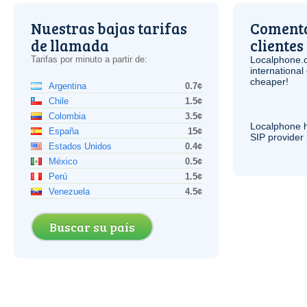
Nuestras bajas tarifas
Comenta
de llamada
clientes
Tarifas por minuto a partir de:
Localphone.
internationa
cheaper!
Argentina
0.7¢
Chile
1.5¢
Colombia
3.5¢
Localphone 
España
15¢
SIP
provider 
Estados Unidos
0.4¢
México
0.5¢
Perú
1.5¢
Venezuela
4.5¢
Buscar su país