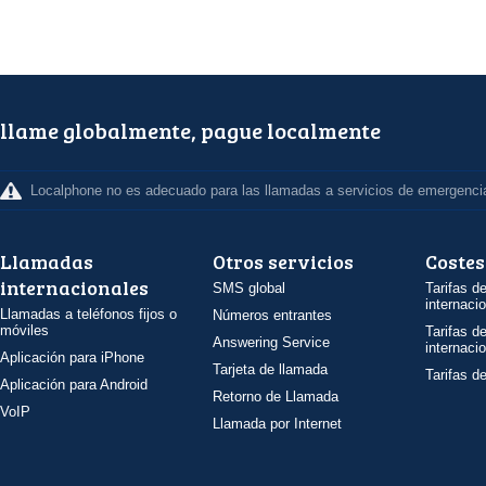
llame globalmente, pague localmente
Localphone no es adecuado para las llamadas a servicios de emergenci
Llamadas
Otros servicios
Costes
internacionales
SMS global
Tarifas d
internaci
Llamadas a teléfonos fijos o
Números entrantes
móviles
Tarifas d
Answering Service
internaci
Aplicación para iPhone
Tarjeta de llamada
Tarifas d
Aplicación para Android
Retorno de Llamada
VoIP
Llamada por Internet