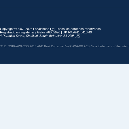
Copyright ©2007–2026 Localphone
Ltd
. Todos los derechos reservados
Registrado en Inglaterra y Gales #6085990 |
UK
IVA
#911 5418 49
4 Paradise Street
,
Sheffield
,
South Yorkshire
,
S1 2DF
,
UK
“THE ITSPA AWARDS 2014 AND Best Consumer VoIP AWARD 2014” is a trade mark of the Internet 