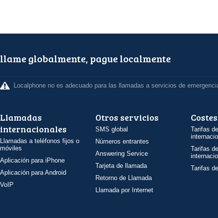
llame globalmente, pague localmente
Localphone no es adecuado para las llamadas a servicios de emergenci
Llamadas
Otros servicios
Costes
internacionales
SMS global
Tarifas d
internaci
Llamadas a teléfonos fijos o
Números entrantes
móviles
Tarifas d
Answering Service
internaci
Aplicación para iPhone
Tarjeta de llamada
Tarifas d
Aplicación para Android
Retorno de Llamada
VoIP
Llamada por Internet