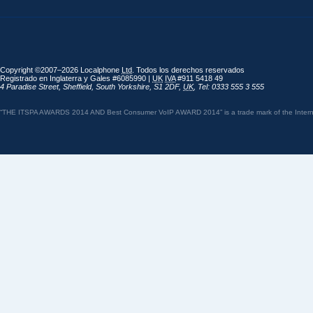
Copyright ©2007–2026 Localphone
Ltd
. Todos los derechos reservados
Registrado en Inglaterra y Gales #6085990 |
UK
IVA
#911 5418 49
4 Paradise Street
,
Sheffield
,
South Yorkshire
,
S1 2DF
,
UK
,
Tel: 0333 555 3 555
“THE ITSPA AWARDS 2014 AND Best Consumer VoIP AWARD 2014” is a trade mark of the Internet 