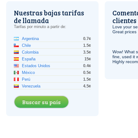
Nuestras bajas tarifas
Comenta
de llamada
clientes
Tarifas por minuto a partir de:
Love your ser
Great prices 
Argentina
0.7¢
Chile
1.5¢
Wow! What se
Colombia
3.5¢
fine, used it
España
15¢
Highly recom
Estados Unidos
0.4¢
México
0.5¢
Perú
1.5¢
Venezuela
4.5¢
Buscar su país