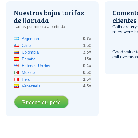
Nuestras bajas tarifas
Comenta
de llamada
clientes
Tarifas por minuto a partir de:
Calls are cry
rates were ha
Argentina
0.7¢
Chile
1.5¢
Good value f
Colombia
3.5¢
call overseas,
España
15¢
Estados Unidos
0.4¢
México
0.5¢
Perú
1.5¢
Venezuela
4.5¢
Buscar su país