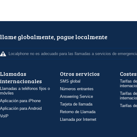
llame globalmente, pague localmente
Localphone no es adecuado para las llamadas a servicios de emergenci
Llamadas
Otros servicios
Costes
internacionales
SMS global
Tarifas d
internaci
Llamadas a teléfonos fijos o
Números entrantes
móviles
Tarifas d
Answering Service
internaci
Aplicación para iPhone
Tarjeta de llamada
Tarifas d
Aplicación para Android
Retorno de Llamada
VoIP
Llamada por Internet