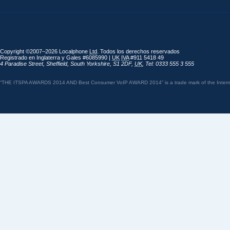
Copyright ©2007–2026 Localphone
Ltd
. Todos los derechos reservados
Registrado en Inglaterra y Gales #6085990 |
UK
IVA
#911 5418 49
4 Paradise Street
,
Sheffield
,
South Yorkshire
,
S1 2DF
,
UK
,
Tel: 0333 555 3 555
“THE ITSPA AWARDS 2014 AND Best Consumer VoIP AWARD 2014” is a trade mark of the Internet 