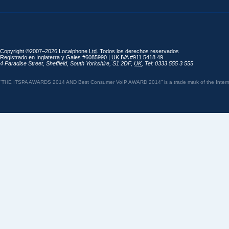
Copyright ©2007–2026 Localphone
Ltd
. Todos los derechos reservados
Registrado en Inglaterra y Gales #6085990 |
UK
IVA
#911 5418 49
4 Paradise Street
,
Sheffield
,
South Yorkshire
,
S1 2DF
,
UK
,
Tel: 0333 555 3 555
“THE ITSPA AWARDS 2014 AND Best Consumer VoIP AWARD 2014” is a trade mark of the Internet 