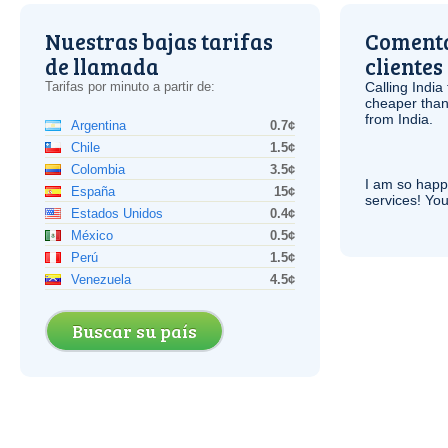
Nuestras bajas tarifas
Comenta
de llamada
clientes
Tarifas por minuto a partir de:
Calling India
cheaper than
from India.
Argentina
0.7¢
Chile
1.5¢
Colombia
3.5¢
I am so hap
España
15¢
services! You
Estados Unidos
0.4¢
México
0.5¢
Perú
1.5¢
Venezuela
4.5¢
Buscar su país