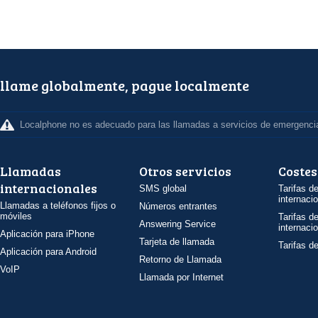
llame globalmente, pague localmente
Localphone no es adecuado para las llamadas a servicios de emergenci
Llamadas
Otros servicios
Costes
internacionales
SMS global
Tarifas d
internaci
Llamadas a teléfonos fijos o
Números entrantes
móviles
Tarifas d
Answering Service
internaci
Aplicación para iPhone
Tarjeta de llamada
Tarifas d
Aplicación para Android
Retorno de Llamada
VoIP
Llamada por Internet