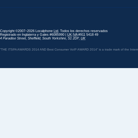
Copyright ©2007–2026 Localphone
Ltd
. Todos los derechos reservados
Registrado en Inglaterra y Gales #6085990 |
UK
IVA
#911 5418 49
4 Paradise Street
,
Sheffield
,
South Yorkshire
,
S1 2DF
,
UK
“THE ITSPA AWARDS 2014 AND Best Consumer VoIP AWARD 2014” is a trade mark of the Internet 