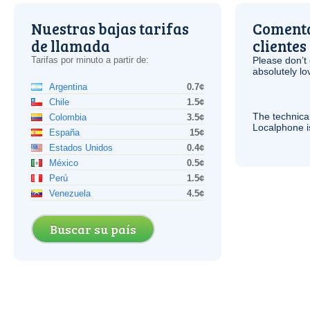
Nuestras bajas tarifas
Comenta
de llamada
clientes
Tarifas por minuto a partir de:
Please don’t 
absolutely lo
Argentina
0.7¢
Chile
1.5¢
The technica
Colombia
3.5¢
Localphone 
España
15¢
Estados Unidos
0.4¢
México
0.5¢
Perú
1.5¢
Venezuela
4.5¢
Buscar su país