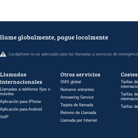
llame globalmente, pague localmente
Localphone no es adecuado para las llamadas a servicios de emergenci
Llamadas
Otros servicios
Costes
internacionales
SMS global
Tarifas d
internaci
Llamadas a teléfonos fijos o
Números entrantes
móviles
Tarifas d
Answering Service
internaci
Aplicación para iPhone
Tarjeta de llamada
Tarifas d
Aplicación para Android
Retorno de Llamada
VoIP
Llamada por Internet