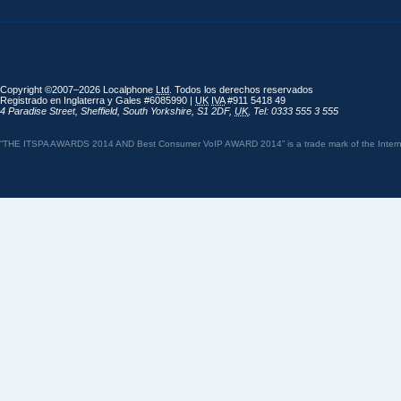
Copyright ©2007–2026 Localphone
Ltd
. Todos los derechos reservados
Registrado en Inglaterra y Gales #6085990 |
UK
IVA
#911 5418 49
4 Paradise Street
,
Sheffield
,
South Yorkshire
,
S1 2DF
,
UK
,
Tel: 0333 555 3 555
“THE ITSPA AWARDS 2014 AND Best Consumer VoIP AWARD 2014” is a trade mark of the Internet 