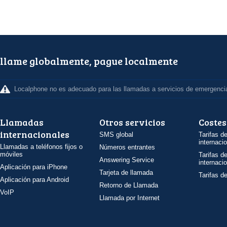
llame globalmente, pague localmente
Localphone no es adecuado para las llamadas a servicios de emergenci
Llamadas
Otros servicios
Costes
internacionales
SMS global
Tarifas d
internaci
Llamadas a teléfonos fijos o
Números entrantes
móviles
Tarifas d
Answering Service
internaci
Aplicación para iPhone
Tarjeta de llamada
Tarifas d
Aplicación para Android
Retorno de Llamada
VoIP
Llamada por Internet