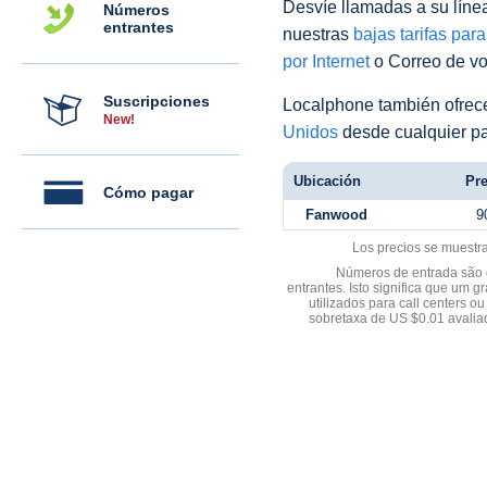
Desvíe llamadas a su línea 
Números
entrantes
nuestras
bajas tarifas par
por Internet
o Correo de voz
Suscripciones
Localphone también ofre
New!
Unidos
desde cualquier pa
Ubicación
Pre
Cómo pagar
Fanwood
9
Los precios se muestr
Números de entrada são d
entrantes. Isto significa que u
utilizados para call centers
sobretaxa de US $0.01 avali