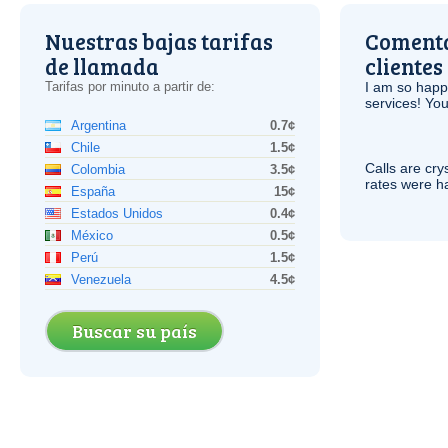
Nuestras bajas tarifas
Comenta
de llamada
clientes
Tarifas por minuto a partir de:
I am so hap
services! You
Argentina
0.7¢
Chile
1.5¢
Calls are cry
Colombia
3.5¢
rates were ha
España
15¢
Estados Unidos
0.4¢
México
0.5¢
Perú
1.5¢
Venezuela
4.5¢
Buscar su país