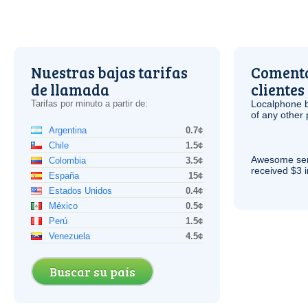
Nuestras bajas tarifas
Comenta
de llamada
clientes
Tarifas por minuto a partir de:
Localphone b
of any other
Argentina
0.7¢
Chile
1.5¢
Awesome serv
Colombia
3.5¢
received $3 in
España
15¢
Estados Unidos
0.4¢
México
0.5¢
Perú
1.5¢
Venezuela
4.5¢
Buscar su país