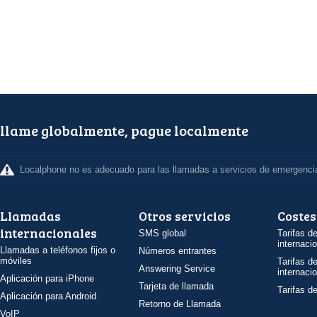
llame globalmente, pague localmente
Localphone no es adecuado para las llamadas a servicios de emergenci
Llamadas
Otros servicios
Costes
internacionales
SMS global
Tarifas d
internaci
Llamadas a teléfonos fijos o
Números entrantes
móviles
Tarifas d
Answering Service
internaci
Aplicación para iPhone
Tarjeta de llamada
Tarifas d
Aplicación para Android
Retorno de Llamada
VoIP