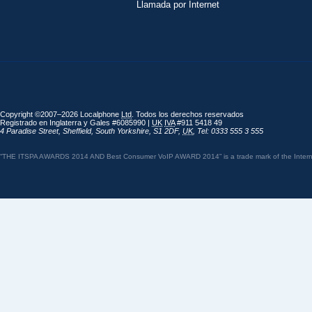
Llamada por Internet
Copyright ©2007–2026 Localphone
Ltd
. Todos los derechos reservados
Registrado en Inglaterra y Gales #6085990 |
UK
IVA
#911 5418 49
4 Paradise Street
,
Sheffield
,
South Yorkshire
,
S1 2DF
,
UK
,
Tel: 0333 555 3 555
“THE ITSPA AWARDS 2014 AND Best Consumer VoIP AWARD 2014” is a trade mark of the Internet 