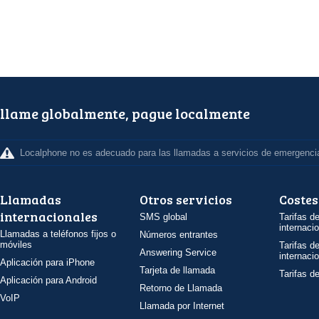
llame globalmente, pague localmente
Localphone no es adecuado para las llamadas a servicios de emergenci
Llamadas
Otros servicios
Costes
internacionales
SMS global
Tarifas d
internaci
Llamadas a teléfonos fijos o
Números entrantes
móviles
Tarifas d
Answering Service
internaci
Aplicación para iPhone
Tarjeta de llamada
Tarifas d
Aplicación para Android
Retorno de Llamada
VoIP
Llamada por Internet