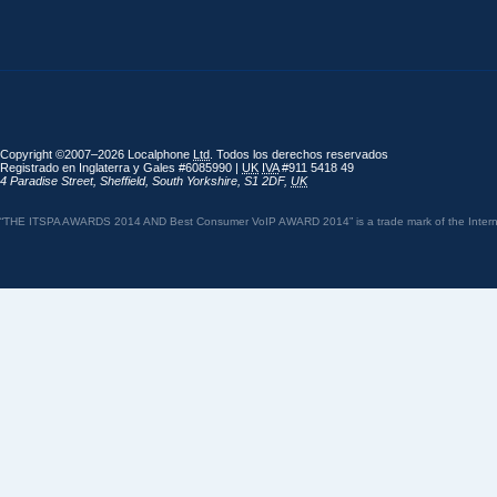
Copyright ©2007–2026 Localphone
Ltd
. Todos los derechos reservados
Registrado en Inglaterra y Gales #6085990 |
UK
IVA
#911 5418 49
4 Paradise Street
,
Sheffield
,
South Yorkshire
,
S1 2DF
,
UK
“THE ITSPA AWARDS 2014 AND Best Consumer VoIP AWARD 2014” is a trade mark of the Internet 