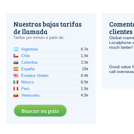
Nuestras bajas tarifas
Comenta
de llamada
clientes
Tarifas por minuto a partir de:
Global roami
Localphone 
much better!
Argentina
0.7¢
Chile
1.5¢
Colombia
3.5¢
Good value f
España
15¢
call overseas,
Estados Unidos
0.4¢
México
0.5¢
Perú
1.5¢
Venezuela
4.5¢
Buscar su país