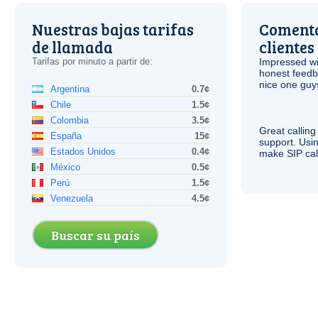
Nuestras bajas tarifas
Comenta
de llamada
clientes
Tarifas por minuto a partir de:
Impressed wi
honest feedb
nice one guy
Argentina
0.7¢
Chile
1.5¢
Colombia
3.5¢
Great calling
España
15¢
support. Usi
Estados Unidos
0.4¢
make
SIP
cal
México
0.5¢
Perú
1.5¢
Venezuela
4.5¢
Buscar su país