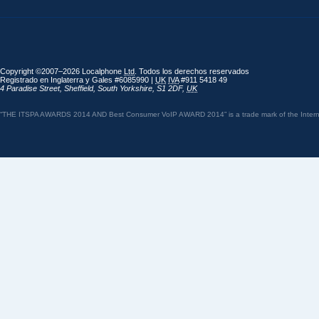
Copyright ©2007–2026 Localphone
Ltd
. Todos los derechos reservados
Registrado en Inglaterra y Gales #6085990 |
UK
IVA
#911 5418 49
4 Paradise Street
,
Sheffield
,
South Yorkshire
,
S1 2DF
,
UK
“THE ITSPA AWARDS 2014 AND Best Consumer VoIP AWARD 2014” is a trade mark of the Internet 