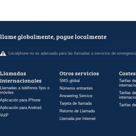
llame globalmente, pague localmente
Localphone no es adecuado para las llamadas a servicios de emergenci
Llamadas
Otros servicios
Costes
internacionales
SMS global
Tarifas d
internaci
Llamadas a teléfonos fijos o
Números entrantes
móviles
Tarifas d
Answering Service
internaci
Aplicación para iPhone
Tarjeta de llamada
Tarifas d
Aplicación para Android
Retorno de Llamada
VoIP
Llamada por Internet