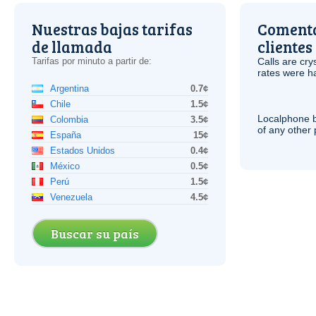
Nuestras bajas tarifas
Comenta
de llamada
clientes
Tarifas por minuto a partir de:
Calls are cry
rates were ha
Argentina
0.7¢
Chile
1.5¢
Localphone b
Colombia
3.5¢
of any other
España
15¢
Estados Unidos
0.4¢
México
0.5¢
Perú
1.5¢
Venezuela
4.5¢
Buscar su país