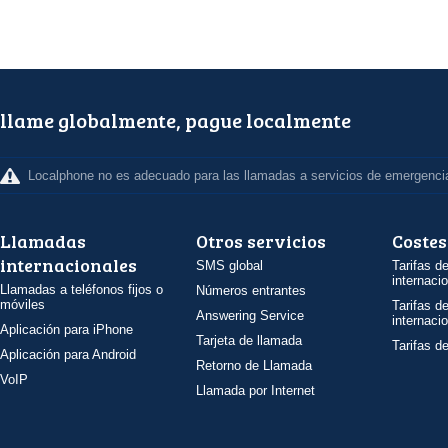
llame globalmente, pague localmente
Localphone no es adecuado para las llamadas a servicios de emergenci
Llamadas
Otros servicios
Costes
internacionales
SMS global
Tarifas d
internaci
Llamadas a teléfonos fijos o
Números entrantes
móviles
Tarifas d
Answering Service
internaci
Aplicación para iPhone
Tarjeta de llamada
Tarifas d
Aplicación para Android
Retorno de Llamada
VoIP
Llamada por Internet