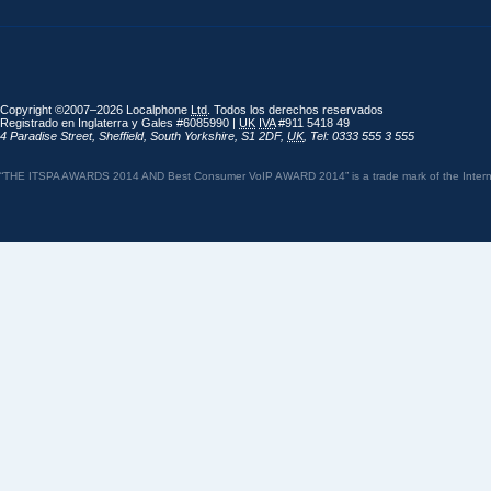
Copyright ©2007–2026 Localphone
Ltd
. Todos los derechos reservados
Registrado en Inglaterra y Gales #6085990 |
UK
IVA
#911 5418 49
4 Paradise Street
,
Sheffield
,
South Yorkshire
,
S1 2DF
,
UK
,
Tel: 0333 555 3 555
“THE ITSPA AWARDS 2014 AND Best Consumer VoIP AWARD 2014” is a trade mark of the Internet 