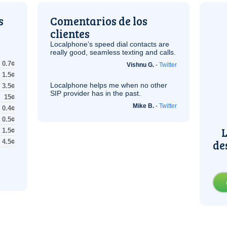
s
Comentarios de los
clientes
Localphone’s speed dial contacts are
really good, seamless texting and calls.
0.7¢
Vishnu G.
-
Twitter
1.5¢
Localphone helps me when no other
3.5¢
SIP
provider has in the past.
15¢
Mike B.
-
Twitter
0.4¢
0.5¢
L
1.5¢
de
4.5¢