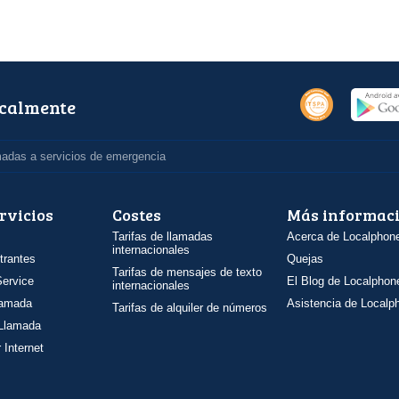
ocalmente
madas a servicios de emergencia
rvicios
Costes
Más informac
Tarifas de llamadas
Acerca de Localphon
internacionales
trantes
Quejas
Tarifas de mensajes de texto
ervice
El Blog de Localphon
internacionales
llamada
Asistencia de Localp
Tarifas de alquiler de números
 Llamada
 Internet