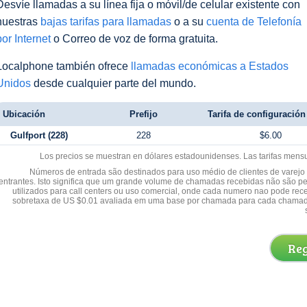
Desvíe llamadas a su línea fija o móvil/de celular existente con
nuestras
bajas tarifas para llamadas
o a su
cuenta de Telefonía
por Internet
o Correo de voz de forma gratuita.
Localphone también ofrece
llamadas económicas a Estados
Unidos
desde cualquier parte del mundo.
Ubicación
Prefijo
Tarifa de configuración 
Gulfport (228)
228
$6.00
Los precios se muestran en dólares estadounidenses. Las tarifas mens
Números de entrada são destinados para uso médio de clientes de varejo y
entrantes. Isto significa que um grande volume de chamadas recebidas não são p
utilizados para call centers ou uso comercial, onde cada numero nao pode re
sobretaxa de US $0.01 avaliada em uma base por chamada para cada chamad
Reg