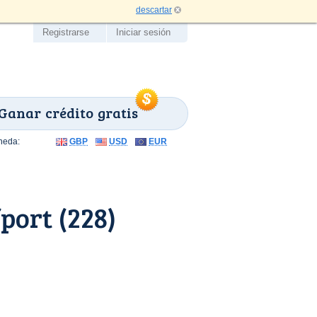
descartar
Registrarse
Iniciar sesión
Ganar crédito gratis
neda:
GBP
USD
EUR
port (228)