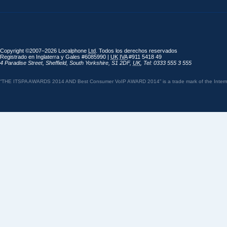
Copyright ©2007–2026 Localphone
Ltd
. Todos los derechos reservados
Registrado en Inglaterra y Gales #6085990 |
UK
IVA
#911 5418 49
4 Paradise Street
,
Sheffield
,
South Yorkshire
,
S1 2DF
,
UK
,
Tel: 0333 555 3 555
“THE ITSPA AWARDS 2014 AND Best Consumer VoIP AWARD 2014” is a trade mark of the Internet 