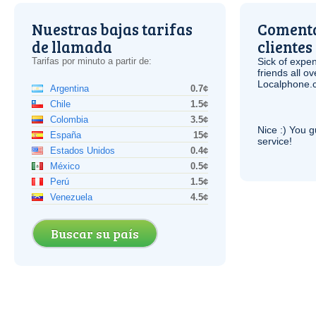
Nuestras bajas tarifas
Comenta
de llamada
clientes
Tarifas por minuto a partir de:
Sick of expen
friends all o
Localphone.c
Argentina
0.7¢
Chile
1.5¢
Colombia
3.5¢
Nice :) You g
España
15¢
service!
Estados Unidos
0.4¢
México
0.5¢
Perú
1.5¢
Venezuela
4.5¢
Buscar su país