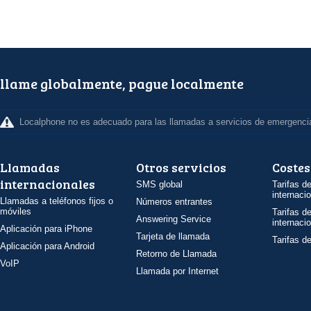
llame globalmente, pague localmente
Localphone no es adecuado para las llamadas a servicios de emergenci
Llamadas
Otros servicios
Costes
internacionales
SMS global
Tarifas d
internaci
Llamadas a teléfonos fijos o
Números entrantes
móviles
Tarifas d
Answering Service
internaci
Aplicación para iPhone
Tarjeta de llamada
Tarifas d
Aplicación para Android
Retorno de Llamada
VoIP
Llamada por Internet