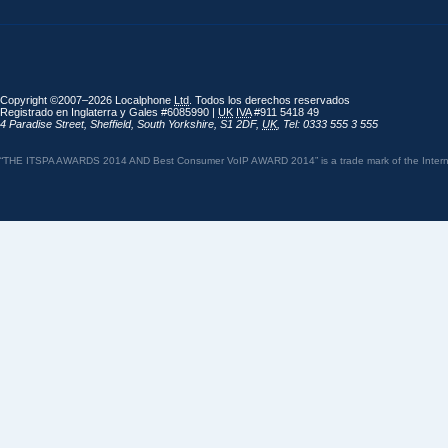
Copyright ©2007–2026 Localphone
Ltd
. Todos los derechos reservados
Registrado en Inglaterra y Gales #6085990 |
UK
IVA
#911 5418 49
4 Paradise Street
,
Sheffield
,
South Yorkshire
,
S1 2DF
,
UK
,
Tel: 0333 555 3 555
“THE ITSPA AWARDS 2014 AND Best Consumer VoIP AWARD 2014” is a trade mark of the Internet 