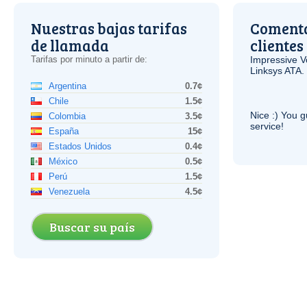
Nuestras bajas tarifas
Comenta
de llamada
clientes
Tarifas por minuto a partir de:
Impressive
V
Linksys
ATA
.
Argentina
0.7¢
Chile
1.5¢
Nice :) You g
Colombia
3.5¢
service!
España
15¢
Estados Unidos
0.4¢
México
0.5¢
Perú
1.5¢
Venezuela
4.5¢
Buscar su país