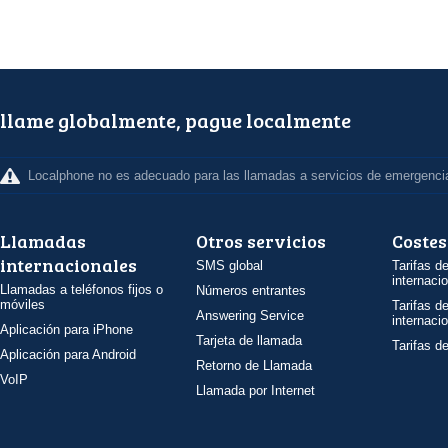
llame globalmente, pague localmente
Localphone no es adecuado para las llamadas a servicios de emergenci
Llamadas
Otros servicios
Costes
internacionales
SMS global
Tarifas d
internaci
Llamadas a teléfonos fijos o
Números entrantes
móviles
Tarifas d
Answering Service
internaci
Aplicación para iPhone
Tarjeta de llamada
Tarifas d
Aplicación para Android
Retorno de Llamada
VoIP
Llamada por Internet