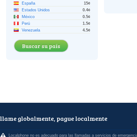
España
15¢
Estados Unidos
0.4¢
México
0.5¢
Perú
1.5¢
Venezuela
4.5¢
Buscar su país
llame globalmente, pague localmente
Localphone no es adecuado para las llamadas a servicios de emergenci