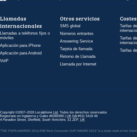
Llamadas
Otros servicios
Costes
internacionales
SMS global
Tarifas d
internaci
Llamadas a teléfonos fijos o
Números entrantes
móviles
Tarifas d
Answering Service
internaci
Aplicación para iPhone
Tarjeta de llamada
Tarifas d
Aplicación para Android
Retorno de Llamada
VoIP
Llamada por Internet
Copyright ©2007–2026 Localphone
Ltd
. Todos los derechos reservados
Registrado en Inglaterra y Gales #6085990 |
UK
IVA
#911 5418 49
4 Paradise Street
,
Sheffield
,
South Yorkshire
,
S1 2DF
,
UK
“THE ITSPA AWARDS 2014 AND Best Consumer VoIP AWARD 2014” is a trade mark of the Internet 