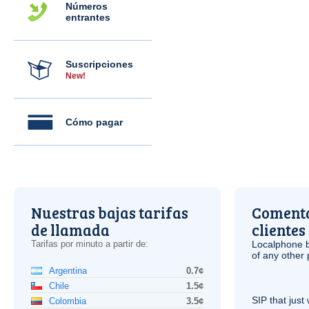
Números
entrantes
Suscripciones
New!
Cómo pagar
Nuestras bajas tarifas
Comenta
de llamada
clientes
Tarifas por minuto a partir de:
Localphone b
of any other
Argentina
0.7¢
Chile
1.5¢
SIP
that just 
Colombia
3.5¢