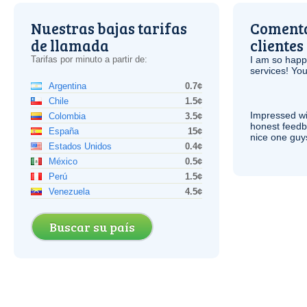
Nuestras bajas tarifas
Comenta
de llamada
clientes
Tarifas por minuto a partir de:
I am so hap
services! You
Argentina
0.7¢
Chile
1.5¢
Impressed wi
Colombia
3.5¢
honest feedb
España
15¢
nice one guy
Estados Unidos
0.4¢
México
0.5¢
Perú
1.5¢
Venezuela
4.5¢
Buscar su país