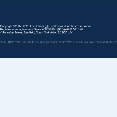
Copyright ©2007–2026 Localphone
Ltd
. Todos los derechos reservados
Registrado en Inglaterra y Gales #6085990 |
UK
IVA
#911 5418 49
4 Paradise Street
,
Sheffield
,
South Yorkshire
,
S1 2DF
,
UK
“THE ITSPA AWARDS 2014 AND Best Consumer VoIP AWARD 2014” is a trade mark of the Internet 