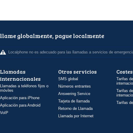
llame globalmente, pague localmente
Localphone no es adecuado para las llamadas a servicios de emergenci
Llamadas
Otros servicios
Costes
internacionales
SMS global
Tarifas d
internaci
Llamadas a teléfonos fijos o
Números entrantes
móviles
Tarifas d
Answering Service
internaci
Aplicación para iPhone
Tarjeta de llamada
Tarifas d
Aplicación para Android
Retorno de Llamada
VoIP
Llamada por Internet