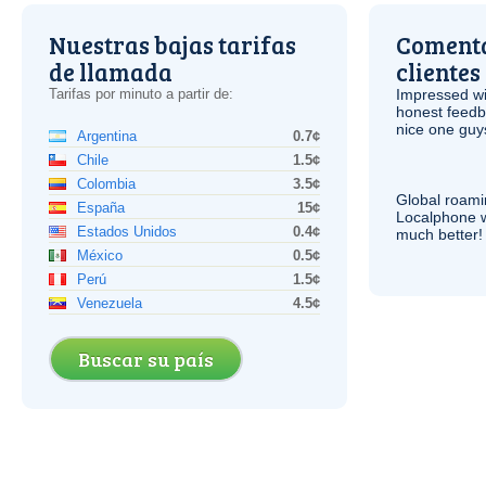
Nuestras bajas tarifas
Comenta
de llamada
clientes
Tarifas por minuto a partir de:
Impressed wi
honest feedb
nice one guy
Argentina
0.7¢
Chile
1.5¢
Colombia
3.5¢
Global roami
España
15¢
Localphone 
Estados Unidos
0.4¢
much better!
México
0.5¢
Perú
1.5¢
Venezuela
4.5¢
Buscar su país