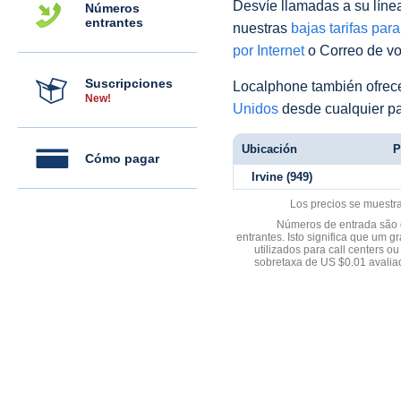
Desvíe llamadas a su línea 
Números
entrantes
nuestras
bajas tarifas par
por Internet
o Correo de voz
Suscripciones
Localphone también ofre
New!
Unidos
desde cualquier pa
Ubicación
P
Cómo pagar
Irvine (949)
Los precios se muestr
Números de entrada são d
entrantes. Isto significa que u
utilizados para call centers
sobretaxa de US $0.01 avali