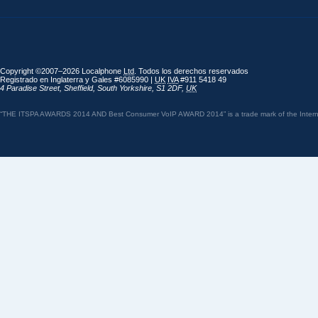
Copyright ©2007–2026 Localphone
Ltd
. Todos los derechos reservados
Registrado en Inglaterra y Gales #6085990 |
UK
IVA
#911 5418 49
4 Paradise Street
,
Sheffield
,
South Yorkshire
,
S1 2DF
,
UK
“THE ITSPA AWARDS 2014 AND Best Consumer VoIP AWARD 2014” is a trade mark of the Internet 