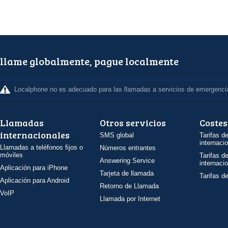
llame globalmente, pague localmente
Localphone no es adecuado para las llamadas a servicios de emergenci
Llamadas
Otros servicios
Costes
internacionales
SMS global
Tarifas d
internaci
Llamadas a teléfonos fijos o
Números entrantes
móviles
Tarifas d
Answering Service
internaci
Aplicación para iPhone
Tarjeta de llamada
Tarifas d
Aplicación para Android
Retorno de Llamada
VoIP
Llamada por Internet