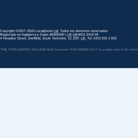
Copyright ©2007–2026 Localphone
Ltd
. Todos los derechos reservados
Registrado en Inglaterra y Gales #6085990 |
UK
IVA
#911 5418 49
4 Paradise Street
,
Sheffield
,
South Yorkshire
,
S1 2DF
,
UK
,
Tel: 0333 555 3 555
“THE ITSPA AWARDS 2014 AND Best Consumer VoIP AWARD 2014” is a trade mark of the Internet 