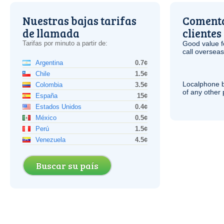
Nuestras bajas tarifas
Comenta
de llamada
clientes
Tarifas por minuto a partir de:
Good value f
call overseas,
Argentina
0.7¢
Chile
1.5¢
Localphone b
Colombia
3.5¢
of any other
España
15¢
Estados Unidos
0.4¢
México
0.5¢
Perú
1.5¢
Venezuela
4.5¢
Buscar su país