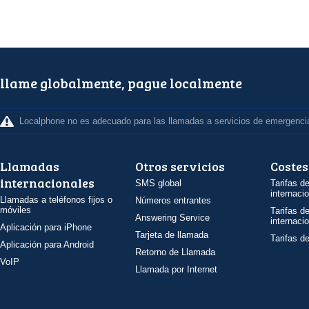
llame globalmente, pague localmente
Localphone no es adecuado para las llamadas a servicios de emergenci
Llamadas
Otros servicios
Costes
internacionales
SMS global
Tarifas d
internaci
Llamadas a teléfonos fijos o
Números entrantes
móviles
Tarifas d
Answering Service
internaci
Aplicación para iPhone
Tarjeta de llamada
Tarifas d
Aplicación para Android
Retorno de Llamada
VoIP
Llamada por Internet