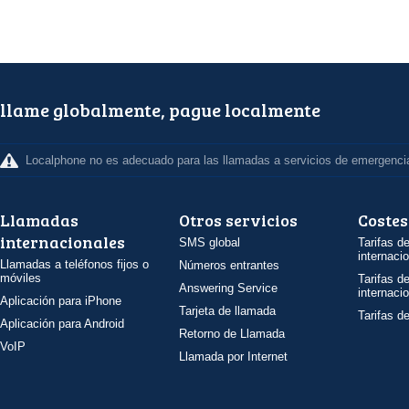
llame globalmente, pague localmente
Localphone no es adecuado para las llamadas a servicios de emergenci
Llamadas
Otros servicios
Costes
internacionales
SMS global
Tarifas d
internaci
Llamadas a teléfonos fijos o
Números entrantes
móviles
Tarifas d
Answering Service
internaci
Aplicación para iPhone
Tarjeta de llamada
Tarifas d
Aplicación para Android
Retorno de Llamada
VoIP
Llamada por Internet