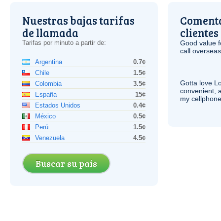
Nuestras bajas tarifas
Comenta
de llamada
clientes
Tarifas por minuto a partir de:
Good value f
call overseas,
Argentina
0.7¢
Chile
1.5¢
Gotta love 
Colombia
3.5¢
convenient, 
España
15¢
my cellphone
Estados Unidos
0.4¢
México
0.5¢
Perú
1.5¢
Venezuela
4.5¢
Buscar su país