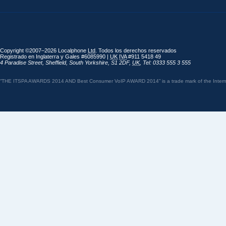
Copyright ©2007–2026 Localphone
Ltd
. Todos los derechos reservados
Registrado en Inglaterra y Gales #6085990 |
UK
IVA
#911 5418 49
4 Paradise Street
,
Sheffield
,
South Yorkshire
,
S1 2DF
,
UK
,
Tel: 0333 555 3 555
“THE ITSPA AWARDS 2014 AND Best Consumer VoIP AWARD 2014” is a trade mark of the Internet 