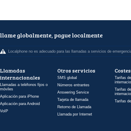
llame globalmente, pague localmente
Localphone no es adecuado para las llamadas a servicios de emergenci
Llamadas
Otros servicios
Costes
internacionales
SMS global
Tarifas d
internaci
Llamadas a teléfonos fijos o
Números entrantes
móviles
Tarifas d
Answering Service
internaci
Aplicación para iPhone
Tarjeta de llamada
Tarifas d
Aplicación para Android
Retorno de Llamada
VoIP
Llamada por Internet