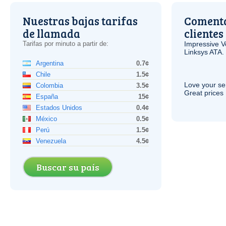
Nuestras bajas tarifas
Comenta
de llamada
clientes
Tarifas por minuto a partir de:
Impressive
V
Linksys
ATA
.
Argentina
0.7¢
Chile
1.5¢
Love your ser
Colombia
3.5¢
Great prices 
España
15¢
Estados Unidos
0.4¢
México
0.5¢
Perú
1.5¢
Venezuela
4.5¢
Buscar su país