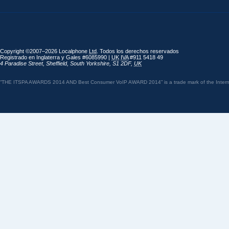
Copyright ©2007–2026 Localphone
Ltd
. Todos los derechos reservados
Registrado en Inglaterra y Gales #6085990 |
UK
IVA
#911 5418 49
4 Paradise Street
,
Sheffield
,
South Yorkshire
,
S1 2DF
,
UK
“THE ITSPA AWARDS 2014 AND Best Consumer VoIP AWARD 2014” is a trade mark of the Internet 