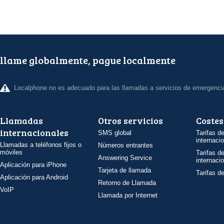
llame globalmente, pague localmente
Localphone no es adecuado para las llamadas a servicios de emergenci
Llamadas
Otros servicios
Costes
internacionales
SMS global
Tarifas d
internaci
Llamadas a teléfonos fijos o
Números entrantes
móviles
Tarifas d
Answering Service
internaci
Aplicación para iPhone
Tarjeta de llamada
Tarifas d
Aplicación para Android
Retorno de Llamada
VoIP
Llamada por Internet