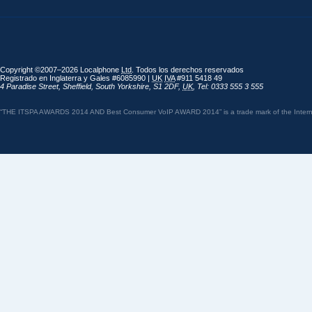
Copyright ©2007–2026 Localphone
Ltd
. Todos los derechos reservados
Registrado en Inglaterra y Gales #6085990 |
UK
IVA
#911 5418 49
4 Paradise Street
,
Sheffield
,
South Yorkshire
,
S1 2DF
,
UK
,
Tel: 0333 555 3 555
“THE ITSPA AWARDS 2014 AND Best Consumer VoIP AWARD 2014” is a trade mark of the Internet 