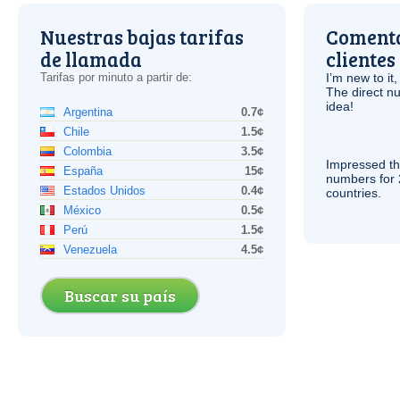
Nuestras bajas tarifas
Comenta
de llamada
clientes
Tarifas por minuto a partir de:
I’m new to it,
The direct nu
idea!
Argentina
0.7¢
Chile
1.5¢
Colombia
3.5¢
Impressed th
España
15¢
numbers for 
Estados Unidos
0.4¢
countries.
México
0.5¢
Perú
1.5¢
Venezuela
4.5¢
Buscar su país