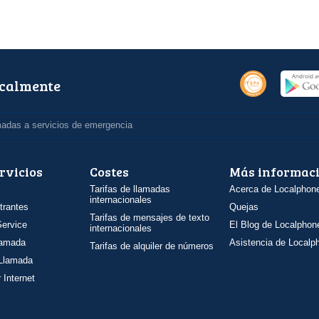
ocalmente
madas a servicios de emergencia
rvicios
Costes
Más informac
Tarifas de llamadas
Acerca de Localphon
internacionales
trantes
Quejas
Tarifas de mensajes de texto
ervice
El Blog de Localphon
internacionales
llamada
Asistencia de Localp
Tarifas de alquiler de números
 Llamada
 Internet