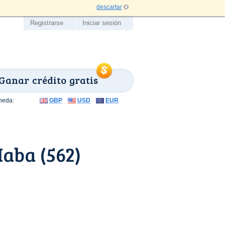
descartar
Registrarse
Iniciar sesión
Ganar crédito gratis
neda:
GBP
USD
EUR
aba (562)