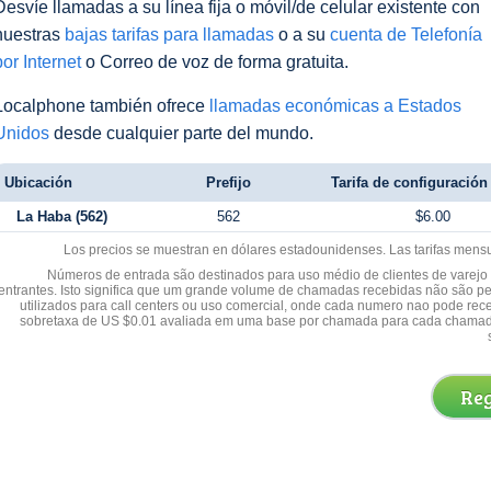
Desvíe llamadas a su línea fija o móvil/de celular existente con
nuestras
bajas tarifas para llamadas
o a su
cuenta de Telefonía
por Internet
o Correo de voz de forma gratuita.
Localphone también ofrece
llamadas económicas a Estados
Unidos
desde cualquier parte del mundo.
Ubicación
Prefijo
Tarifa de configuración 
La Haba (562)
562
$6.00
Los precios se muestran en dólares estadounidenses. Las tarifas mens
Números de entrada são destinados para uso médio de clientes de varejo y
entrantes. Isto significa que um grande volume de chamadas recebidas não são p
utilizados para call centers ou uso comercial, onde cada numero nao pode re
sobretaxa de US $0.01 avaliada em uma base por chamada para cada chamad
Reg