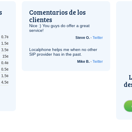
s
Comentarios de los
clientes
Nice :) You guys do offer a great
service!
0.7¢
Steve O.
-
Twitter
1.5¢
Localphone helps me when no other
3.5¢
SIP
provider has in the past.
15¢
Mike B.
-
Twitter
0.4¢
0.5¢
L
1.5¢
de
4.5¢