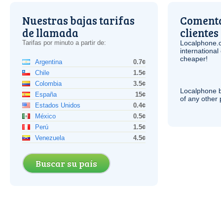
Nuestras bajas tarifas
Comenta
de llamada
clientes
Tarifas por minuto a partir de:
Localphone.
internationa
cheaper!
Argentina
0.7¢
Chile
1.5¢
Colombia
3.5¢
Localphone b
España
15¢
of any other
Estados Unidos
0.4¢
México
0.5¢
Perú
1.5¢
Venezuela
4.5¢
Buscar su país