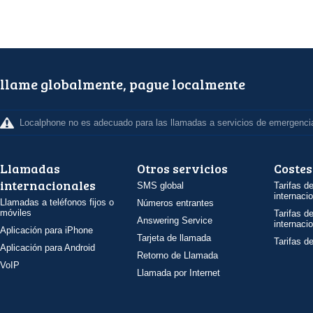
llame globalmente, pague localmente
Localphone no es adecuado para las llamadas a servicios de emergenci
Llamadas
Otros servicios
Costes
internacionales
SMS global
Tarifas d
internaci
Llamadas a teléfonos fijos o
Números entrantes
móviles
Tarifas d
Answering Service
internaci
Aplicación para iPhone
Tarjeta de llamada
Tarifas d
Aplicación para Android
Retorno de Llamada
VoIP
Llamada por Internet