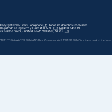
Copyright ©2007–2026 Localphone
Ltd
. Todos los derechos reservados
Registrado en Inglaterra y Gales #6085990 |
UK
IVA
#911 5418 49
4 Paradise Street
,
Sheffield
,
South Yorkshire
,
S1 2DF
,
UK
“THE ITSPA AWARDS 2014 AND Best Consumer VoIP AWARD 2014” is a trade mark of the Internet 