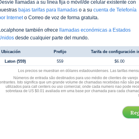
Desvíe llamadas a su línea fija o móvil/de celular existente con
nuestras
bajas tarifas para llamadas
o a su
cuenta de Telefonía
por Internet
o Correo de voz de forma gratuita.
Localphone también ofrece
llamadas económicas a Estados
Unidos
desde cualquier parte del mundo.
Ubicación
Prefijo
Tarifa de configuración in
Laton (559)
559
$6.00
Los precios se muestran en dólares estadounidenses. Las tarifas mens
Números de entrada são destinados para uso médio de clientes de varejo y
entrantes. Isto significa que um grande volume de chamadas recebidas não são p
utilizados para call centers ou uso comercial, onde cada numero nao pode re
sobretaxa de US $0.01 avaliada em uma base por chamada para cada chamad
Reg