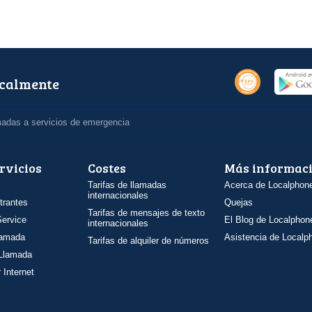
ocalmente
madas a servicios de emergencia
rvicios
Costes
Más informac
Tarifas de llamadas
Acerca de Localphon
internacionales
trantes
Quejas
Tarifas de mensajes de texto
ervice
El Blog de Localphon
internacionales
llamada
Asistencia de Localp
Tarifas de alquiler de números
 Llamada
 Internet