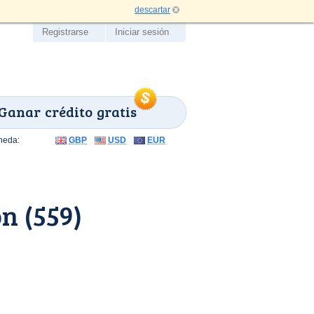
descartar
Registrarse
Iniciar sesión
Ganar crédito gratis
neda:
GBP
USD
EUR
n (559)