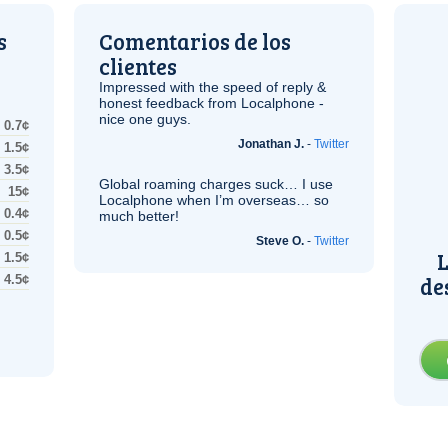
s
Comentarios de los
clientes
Impressed with the speed of reply &
honest feedback from Localphone -
nice one guys.
0.7¢
Jonathan J.
-
Twitter
1.5¢
3.5¢
Global roaming charges suck… I use
15¢
Localphone when I’m overseas… so
0.4¢
much better!
0.5¢
Steve O.
-
Twitter
L
1.5¢
de
4.5¢