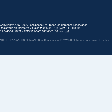
Copyright ©2007–2026 Localphone
Ltd
. Todos los derechos reservados
Registrado en Inglaterra y Gales #6085990 |
UK
IVA
#911 5418 49
4 Paradise Street
,
Sheffield
,
South Yorkshire
,
S1 2DF
,
UK
“THE ITSPA AWARDS 2014 AND Best Consumer VoIP AWARD 2014” is a trade mark of the Internet 