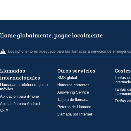
llame globalmente, pague localmente
Localphone no es adecuado para las llamadas a servicios de emergenci
Llamadas
Otros servicios
Costes
internacionales
SMS global
Tarifas d
internaci
Llamadas a teléfonos fijos o
Números entrantes
móviles
Tarifas d
Answering Service
internaci
Aplicación para iPhone
Tarjeta de llamada
Tarifas d
Aplicación para Android
Retorno de Llamada
VoIP
Llamada por Internet