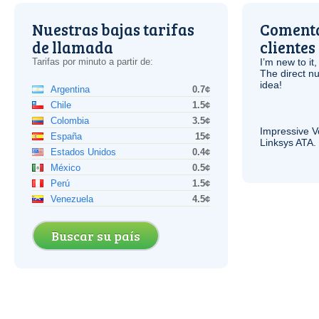
Nuestras bajas tarifas
Comenta
de llamada
clientes
Tarifas por minuto a partir de:
I’m new to it,
The direct nu
idea!
Argentina
0.7¢
Chile
1.5¢
Colombia
3.5¢
Impressive
V
España
15¢
Linksys
ATA
.
Estados Unidos
0.4¢
México
0.5¢
Perú
1.5¢
Venezuela
4.5¢
Buscar su país