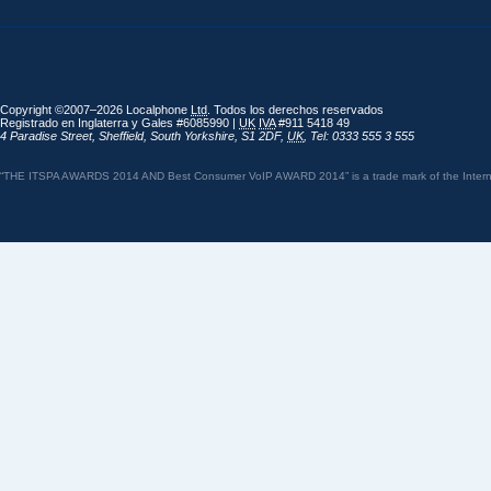
Copyright ©2007–2026 Localphone
Ltd
. Todos los derechos reservados
Registrado en Inglaterra y Gales #6085990 |
UK
IVA
#911 5418 49
4 Paradise Street
,
Sheffield
,
South Yorkshire
,
S1 2DF
,
UK
,
Tel: 0333 555 3 555
“THE ITSPA AWARDS 2014 AND Best Consumer VoIP AWARD 2014” is a trade mark of the Internet 