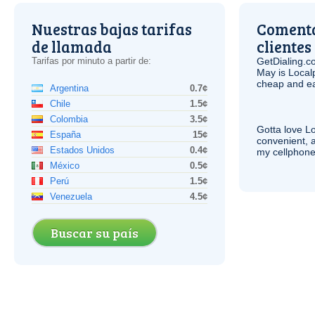
Nuestras bajas tarifas
Comenta
de llamada
clientes
Tarifas por minuto a partir de:
GetDialing.c
May is Local
cheap and e
Argentina
0.7¢
Chile
1.5¢
Colombia
3.5¢
Gotta love 
España
15¢
convenient, 
Estados Unidos
0.4¢
my cellphone
México
0.5¢
Perú
1.5¢
Venezuela
4.5¢
Buscar su país