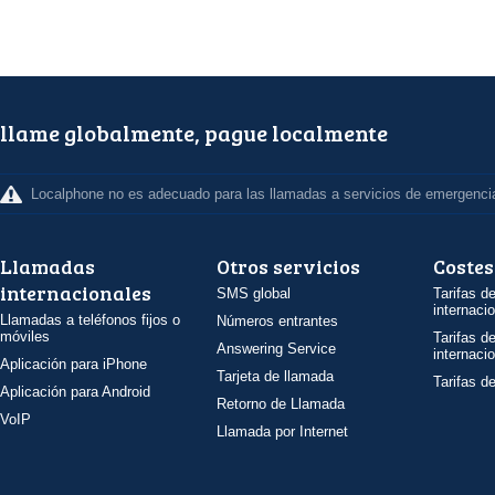
llame globalmente, pague localmente
Localphone no es adecuado para las llamadas a servicios de emergenci
Llamadas
Otros servicios
Costes
internacionales
SMS global
Tarifas d
internaci
Llamadas a teléfonos fijos o
Números entrantes
móviles
Tarifas d
Answering Service
internaci
Aplicación para iPhone
Tarjeta de llamada
Tarifas d
Aplicación para Android
Retorno de Llamada
VoIP
Llamada por Internet