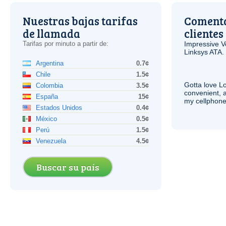
Nuestras bajas tarifas
Comenta
de llamada
clientes
Tarifas por minuto a partir de:
Impressive
V
Linksys
ATA
.
Argentina
0.7¢
Chile
1.5¢
Gotta love 
Colombia
3.5¢
convenient, 
España
15¢
my cellphone
Estados Unidos
0.4¢
México
0.5¢
Perú
1.5¢
Venezuela
4.5¢
Buscar su país