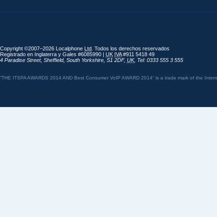
Copyright ©2007–2026 Localphone
Ltd
. Todos los derechos reservados
Registrado en Inglaterra y Gales #6085990 |
UK
IVA
#911 5418 49
4 Paradise Street
,
Sheffield
,
South Yorkshire
,
S1 2DF
,
UK
,
Tel: 0333 555 3 555
“THE ITSPA AWARDS 2014 AND Best Consumer VoIP AWARD 2014” is a trade mark of the Internet 