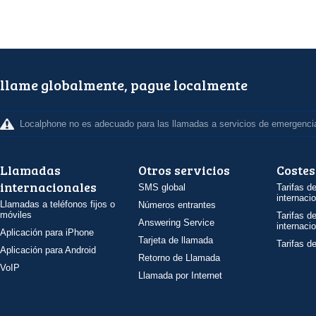
llame globalmente, pague localmente
Localphone no es adecuado para las llamadas a servicios de emergenci
Llamadas
Otros servicios
Costes
internacionales
SMS global
Tarifas d
internaci
Llamadas a teléfonos fijos o
Números entrantes
móviles
Tarifas d
Answering Service
internaci
Aplicación para iPhone
Tarjeta de llamada
Tarifas d
Aplicación para Android
Retorno de Llamada
VoIP
Llamada por Internet