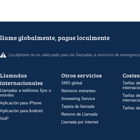
llame globalmente, pague localmente
Localphone no es adecuado para las llamadas a servicios de emergenci
Llamadas
Otros servicios
Costes
internacionales
SMS global
Tarifas d
internaci
Llamadas a teléfonos fijos o
Números entrantes
móviles
Tarifas d
Answering Service
internaci
Aplicación para iPhone
Tarjeta de llamada
Tarifas d
Aplicación para Android
Retorno de Llamada
VoIP
Llamada por Internet