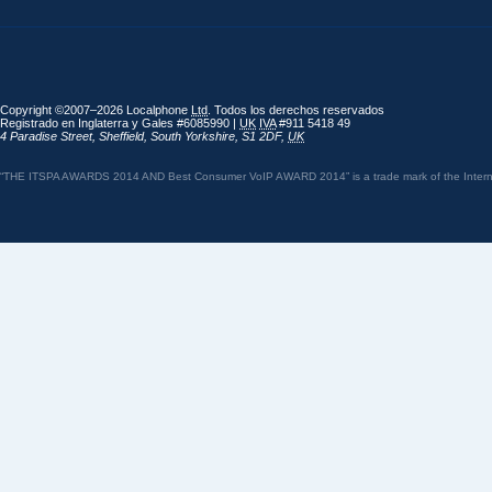
Copyright ©2007–2026 Localphone
Ltd
. Todos los derechos reservados
Registrado en Inglaterra y Gales #6085990 |
UK
IVA
#911 5418 49
4 Paradise Street
,
Sheffield
,
South Yorkshire
,
S1 2DF
,
UK
“THE ITSPA AWARDS 2014 AND Best Consumer VoIP AWARD 2014” is a trade mark of the Internet 