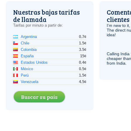
Nuestras bajas tarifas
Comenta
de llamada
clientes
Tarifas por minuto a partir de:
I’m new to it,
The direct nu
idea!
Argentina
0.7¢
Chile
1.5¢
Colombia
3.5¢
Calling India
España
15¢
cheaper than
Estados Unidos
0.4¢
from India.
México
0.5¢
Perú
1.5¢
Venezuela
4.5¢
Buscar su país