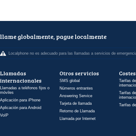
llame globalmente, pague localmente
Localphone no es adecuado para las llamadas a servicios de emergenci
Llamadas
Otros servicios
Costes
internacionales
SMS global
Tarifas d
internaci
Llamadas a teléfonos fijos o
Números entrantes
móviles
Tarifas d
Answering Service
internaci
Aplicación para iPhone
Tarjeta de llamada
Tarifas d
Aplicación para Android
Retorno de Llamada
VoIP
Llamada por Internet