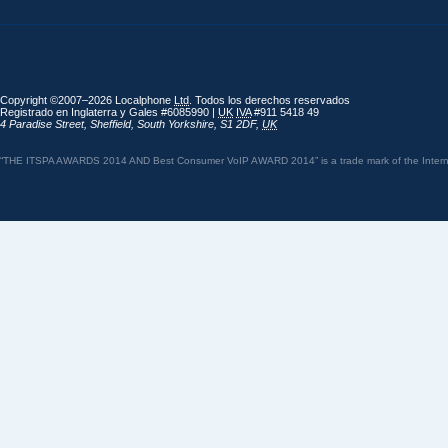
Copyright ©2007–2026 Localphone
Ltd
. Todos los derechos reservados
Registrado en Inglaterra y Gales #6085990 |
UK
IVA
#911 5418 49
4 Paradise Street
,
Sheffield
,
South Yorkshire
,
S1 2DF
,
UK
“THE ITSPA AWARDS 2014 AND Best Consumer VoIP AWARD 2014” is a trade mark of the Internet 