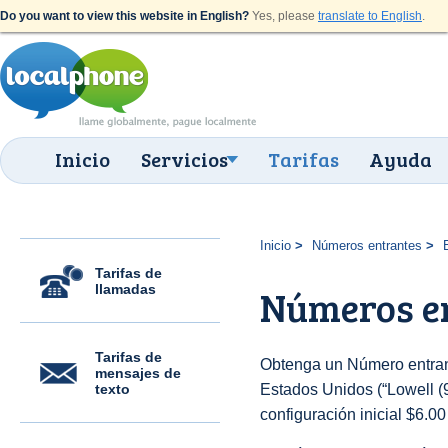
Do you want to view this website in English?
Yes, please
translate to English
.
Inicio
Servicios
Tarifas
Ayuda
Inicio
Números entrantes
Tarifas de
llamadas
Números en
Tarifas de
Obtenga un Número entran
mensajes de
texto
Estados Unidos (“Lowell (9
configuración inicial $6.0