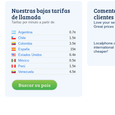
Nuestras bajas tarifas
Comenta
de llamada
clientes
Tarifas por minuto a partir de:
Love your ser
Great prices 
Argentina
0.7¢
Chile
1.5¢
Localphone.
Colombia
3.5¢
internationa
España
15¢
cheaper!
Estados Unidos
0.4¢
México
0.5¢
Perú
1.5¢
Venezuela
4.5¢
Buscar su país