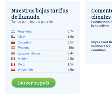
Nuestras bajas tarifas
Comenta
de llamada
clientes
Tarifas por minuto a partir de:
Localphone’s
is excellent.
Argentina
0.7¢
Chile
1.5¢
Impressed th
Colombia
3.5¢
numbers for 
España
15¢
countries.
Estados Unidos
0.4¢
México
0.5¢
Perú
1.5¢
Venezuela
4.5¢
Buscar su país