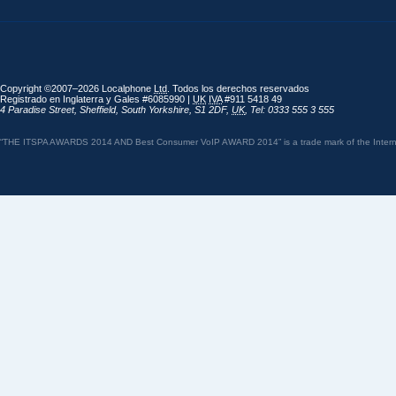
Copyright ©2007–2026 Localphone
Ltd
. Todos los derechos reservados
Registrado en Inglaterra y Gales #6085990 |
UK
IVA
#911 5418 49
4 Paradise Street
,
Sheffield
,
South Yorkshire
,
S1 2DF
,
UK
,
Tel: 0333 555 3 555
“THE ITSPA AWARDS 2014 AND Best Consumer VoIP AWARD 2014” is a trade mark of the Internet 