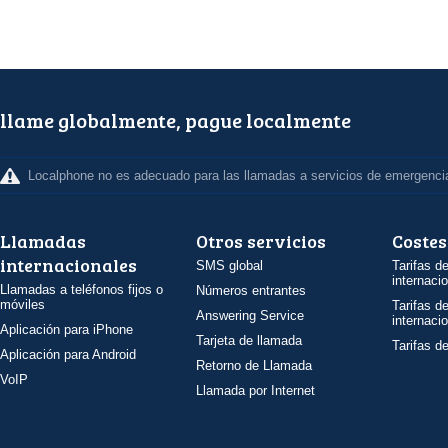
llame globalmente, pague localmente
Localphone no es adecuado para las llamadas a servicios de emergenci
Llamadas
Otros servicios
Costes
internacionales
SMS global
Tarifas d
internaci
Llamadas a teléfonos fijos o
Números entrantes
móviles
Tarifas d
Answering Service
internaci
Aplicación para iPhone
Tarjeta de llamada
Tarifas d
Aplicación para Android
Retorno de Llamada
VoIP
Llamada por Internet