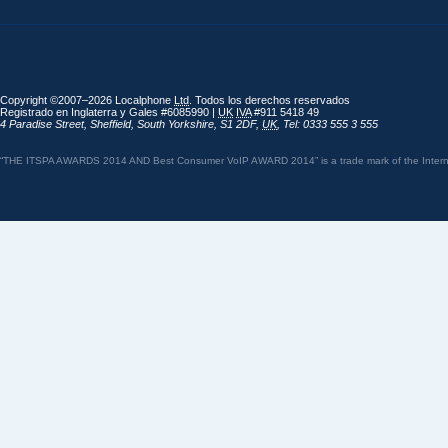
Copyright ©2007–2026 Localphone
Ltd
. Todos los derechos reservados
Registrado en Inglaterra y Gales #6085990 |
UK
IVA
#911 5418 49
4 Paradise Street
,
Sheffield
,
South Yorkshire
,
S1 2DF
,
UK
,
Tel: 0333 555 3 555
“THE ITSPA AWARDS 2014 AND Best Consumer VoIP AWARD 2014” is a trade mark of the Internet 