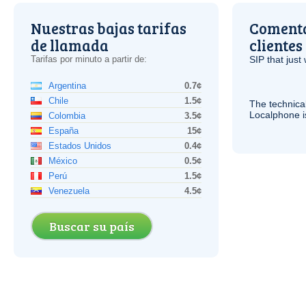
Nuestras bajas tarifas
Comenta
de llamada
clientes
Tarifas por minuto a partir de:
SIP
that just 
Argentina
0.7¢
Chile
1.5¢
The technica
Localphone 
Colombia
3.5¢
España
15¢
Estados Unidos
0.4¢
México
0.5¢
Perú
1.5¢
Venezuela
4.5¢
Buscar su país