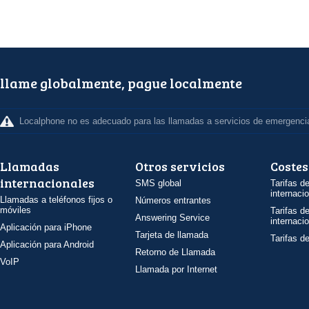
llame globalmente, pague localmente
Localphone no es adecuado para las llamadas a servicios de emergenci
Llamadas
Otros servicios
Costes
internacionales
SMS global
Tarifas d
internaci
Llamadas a teléfonos fijos o
Números entrantes
móviles
Tarifas d
Answering Service
internaci
Aplicación para iPhone
Tarjeta de llamada
Tarifas d
Aplicación para Android
Retorno de Llamada
VoIP
Llamada por Internet