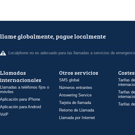
llame globalmente, pague localmente
Localphone no es adecuado para las llamadas a servicios de emergenci
Llamadas
Otros servicios
Costes
internacionales
SMS global
Tarifas d
internaci
Llamadas a teléfonos fijos o
Números entrantes
móviles
Tarifas d
Answering Service
internaci
Aplicación para iPhone
Tarjeta de llamada
Tarifas d
Aplicación para Android
Retorno de Llamada
VoIP
Llamada por Internet