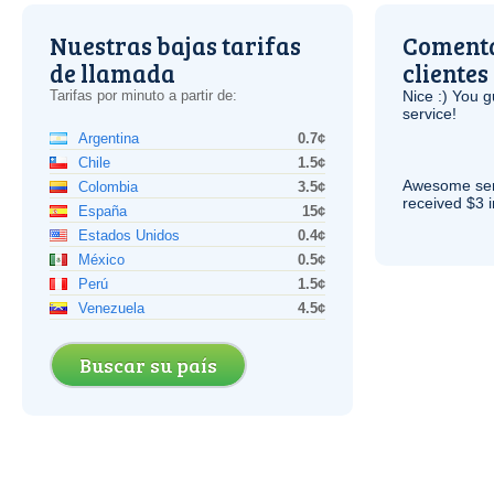
Nuestras bajas tarifas
Comenta
de llamada
clientes
Tarifas por minuto a partir de:
Nice :) You g
service!
Argentina
0.7¢
Chile
1.5¢
Awesome serv
Colombia
3.5¢
received $3 in
España
15¢
Estados Unidos
0.4¢
México
0.5¢
Perú
1.5¢
Venezuela
4.5¢
Buscar su país