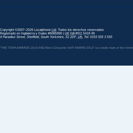
Copyright ©2007–2026 Localphone
Ltd
. Todos los derechos reservados
Registrado en Inglaterra y Gales #6085990 |
UK
IVA
#911 5418 49
4 Paradise Street
,
Sheffield
,
South Yorkshire
,
S1 2DF
,
UK
,
Tel: 0333 555 3 555
“THE ITSPA AWARDS 2014 AND Best Consumer VoIP AWARD 2014” is a trade mark of the Internet 