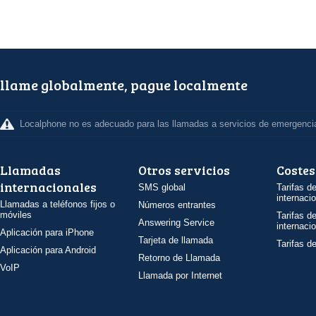
llame globalmente, pague localmente
Localphone no es adecuado para las llamadas a servicios de emergenci
Llamadas
Otros servicios
Costes
internacionales
SMS global
Tarifas d
internaci
Llamadas a teléfonos fijos o
Números entrantes
móviles
Tarifas d
Answering Service
internaci
Aplicación para iPhone
Tarjeta de llamada
Tarifas d
Aplicación para Android
Retorno de Llamada
VoIP
Llamada por Internet