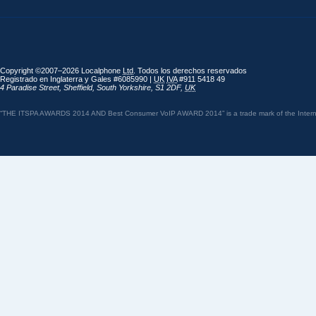
Copyright ©2007–2026 Localphone
Ltd
. Todos los derechos reservados
Registrado en Inglaterra y Gales #6085990 |
UK
IVA
#911 5418 49
4 Paradise Street
,
Sheffield
,
South Yorkshire
,
S1 2DF
,
UK
“THE ITSPA AWARDS 2014 AND Best Consumer VoIP AWARD 2014” is a trade mark of the Internet 