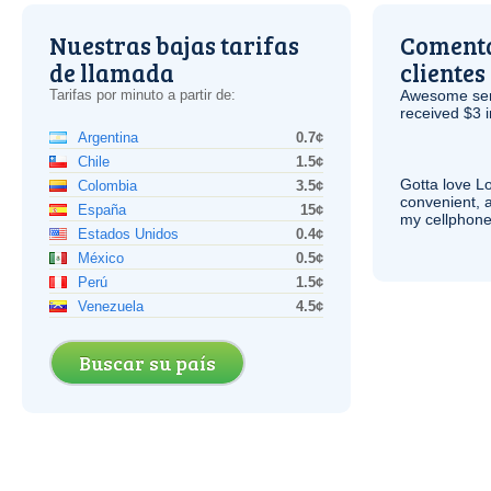
Nuestras bajas tarifas
Comenta
de llamada
clientes
Tarifas por minuto a partir de:
Awesome serv
received $3 in
Argentina
0.7¢
Chile
1.5¢
Gotta love 
Colombia
3.5¢
convenient, 
España
15¢
my cellphone
Estados Unidos
0.4¢
México
0.5¢
Perú
1.5¢
Venezuela
4.5¢
Buscar su país