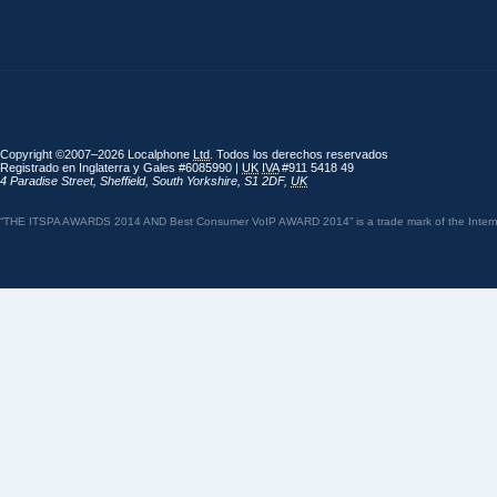
Copyright ©2007–2026 Localphone
Ltd
. Todos los derechos reservados
Registrado en Inglaterra y Gales #6085990 |
UK
IVA
#911 5418 49
4 Paradise Street
,
Sheffield
,
South Yorkshire
,
S1 2DF
,
UK
“THE ITSPA AWARDS 2014 AND Best Consumer VoIP AWARD 2014” is a trade mark of the Internet 