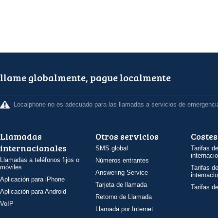
llame globalmente, pague localmente
Localphone no es adecuado para las llamadas a servicios de emergenci
Llamadas
Otros servicios
Costes
internacionales
SMS global
Tarifas d
internaci
Llamadas a teléfonos fijos o
Números entrantes
móviles
Tarifas d
Answering Service
internaci
Aplicación para iPhone
Tarjeta de llamada
Tarifas d
Aplicación para Android
Retorno de Llamada
VoIP
Llamada por Internet