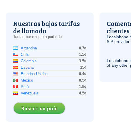
Nuestras bajas tarifas
Comenta
de llamada
clientes
Tarifas por minuto a partir de:
Localphone 
SIP
provider 
Argentina
0.7¢
Chile
1.5¢
Localphone b
Colombia
3.5¢
of any other
España
15¢
Estados Unidos
0.4¢
México
0.5¢
Perú
1.5¢
Venezuela
4.5¢
Buscar su país