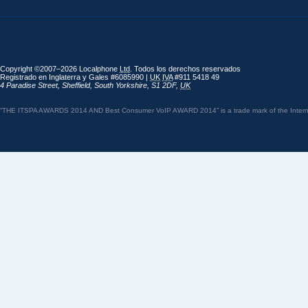
Copyright ©2007–2026 Localphone
Ltd
. Todos los derechos reservados
Registrado en Inglaterra y Gales #6085990 |
UK
IVA
#911 5418 49
4 Paradise Street
,
Sheffield
,
South Yorkshire
,
S1 2DF
,
UK
“THE ITSPA AWARDS 2014 AND Best Consumer VoIP AWARD 2014” is a trade mark of the Internet 