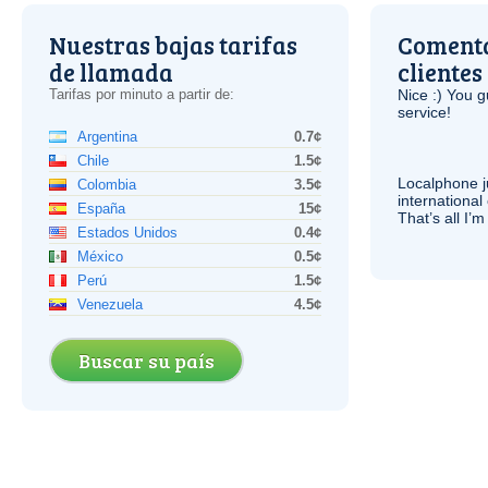
Nuestras bajas tarifas
Comenta
de llamada
clientes
Tarifas por minuto a partir de:
Nice :) You g
service!
Argentina
0.7¢
Chile
1.5¢
Localphone j
Colombia
3.5¢
international 
España
15¢
That’s all I’
Estados Unidos
0.4¢
México
0.5¢
Perú
1.5¢
Venezuela
4.5¢
Buscar su país