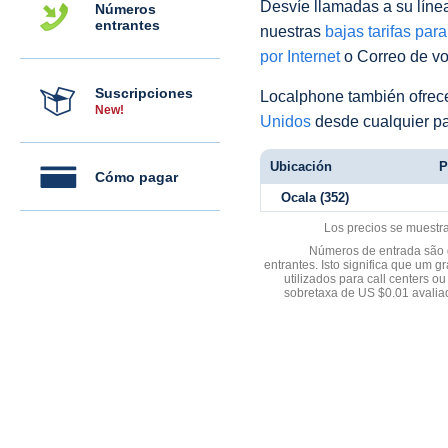
Desvíe llamadas a su línea 
Números
entrantes
nuestras
bajas tarifas par
por Internet
o Correo de voz
Suscripciones
Localphone también ofre
New!
Unidos
desde cualquier pa
Ubicación
P
Cómo pagar
Ocala (352)
Los precios se muestr
Números de entrada são d
entrantes. Isto significa que u
utilizados para call centers
sobretaxa de US $0.01 avali