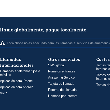
llame globalmente, pague localmente
Localphone no es adecuado para las llamadas a servicios de emergenci
Llamadas
Otros servicios
Costes
internacionales
SMS global
Tarifas d
internaci
Llamadas a teléfonos fijos o
Números entrantes
móviles
Tarifas d
Answering Service
internaci
Aplicación para iPhone
Tarjeta de llamada
Tarifas d
Aplicación para Android
Retorno de Llamada
VoIP
Llamada por Internet