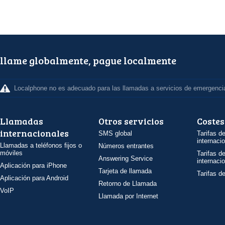
llame globalmente, pague localmente
Localphone no es adecuado para las llamadas a servicios de emergenci
Llamadas
Otros servicios
Costes
internacionales
SMS global
Tarifas d
internaci
Llamadas a teléfonos fijos o
Números entrantes
móviles
Tarifas d
Answering Service
internaci
Aplicación para iPhone
Tarjeta de llamada
Tarifas d
Aplicación para Android
Retorno de Llamada
VoIP
Llamada por Internet