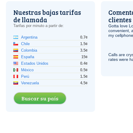
Nuestras bajas tarifas
Comenta
de llamada
clientes
Tarifas por minuto a partir de:
Gotta love 
convenient, 
my cellphone
Argentina
0.7¢
Chile
1.5¢
Colombia
3.5¢
Calls are cry
España
15¢
rates were ha
Estados Unidos
0.4¢
México
0.5¢
Perú
1.5¢
Venezuela
4.5¢
Buscar su país