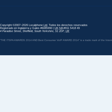
Copyright ©2007–2026 Localphone
Ltd
. Todos los derechos reservados
Registrado en Inglaterra y Gales #6085990 |
UK
IVA
#911 5418 49
4 Paradise Street
,
Sheffield
,
South Yorkshire
,
S1 2DF
,
UK
“THE ITSPA AWARDS 2014 AND Best Consumer VoIP AWARD 2014” is a trade mark of the Internet 