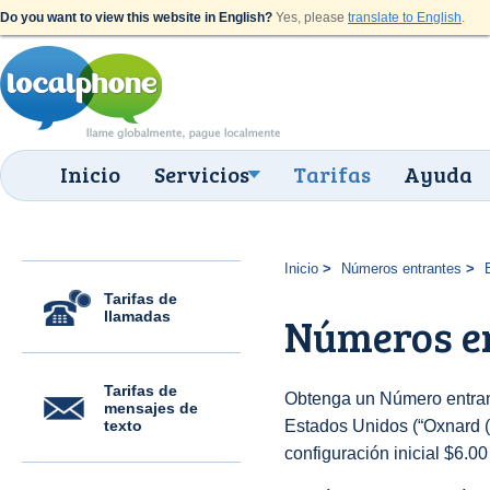
Do you want to view this website in English?
Yes, please
translate to English
.
Inicio
Servicios
Tarifas
Ayuda
Inicio
Números entrantes
Tarifas de
llamadas
Números en
Tarifas de
Obtenga un Número entran
mensajes de
texto
Estados Unidos (“Oxnard (8
configuración inicial $6.0