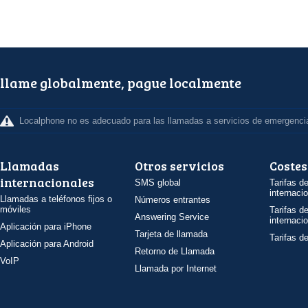
llame globalmente, pague localmente
Localphone no es adecuado para las llamadas a servicios de emergenci
Llamadas
Otros servicios
Costes
internacionales
SMS global
Tarifas d
internaci
Llamadas a teléfonos fijos o
Números entrantes
móviles
Tarifas d
Answering Service
internaci
Aplicación para iPhone
Tarjeta de llamada
Tarifas d
Aplicación para Android
Retorno de Llamada
VoIP
Llamada por Internet