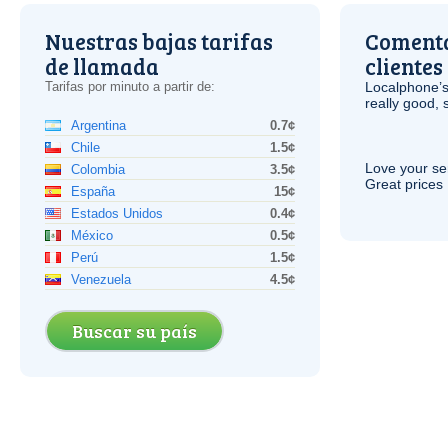
Nuestras bajas tarifas
Comenta
de llamada
clientes
Tarifas por minuto a partir de:
Localphone’s
really good, 
Argentina
0.7¢
Chile
1.5¢
Love your ser
Colombia
3.5¢
Great prices 
España
15¢
Estados Unidos
0.4¢
México
0.5¢
Perú
1.5¢
Venezuela
4.5¢
Buscar su país