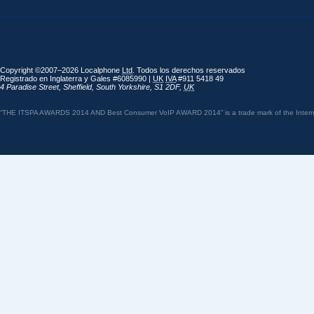
Copyright ©2007–2026 Localphone
Ltd
. Todos los derechos reservados
Registrado en Inglaterra y Gales #6085990 |
UK
IVA
#911 5418 49
4 Paradise Street
,
Sheffield
,
South Yorkshire
,
S1 2DF
,
UK
“THE ITSPA AWARDS 2014 AND Best Consumer VoIP AWARD 2014” is a trade mark of the Internet 