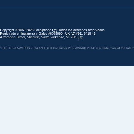
Copyright ©2007–2026 Localphone
Ltd
. Todos los derechos reservados
Registrado en Inglaterra y Gales #6085990 |
UK
IVA
#911 5418 49
4 Paradise Street
,
Sheffield
,
South Yorkshire
,
S1 2DF
,
UK
“THE ITSPA AWARDS 2014 AND Best Consumer VoIP AWARD 2014” is a trade mark of the Internet 