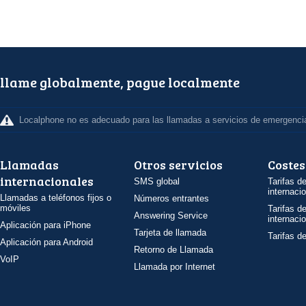
llame globalmente, pague localmente
Localphone no es adecuado para las llamadas a servicios de emergenci
Llamadas
Otros servicios
Costes
internacionales
SMS global
Tarifas d
internaci
Llamadas a teléfonos fijos o
Números entrantes
móviles
Tarifas d
Answering Service
internaci
Aplicación para iPhone
Tarjeta de llamada
Tarifas d
Aplicación para Android
Retorno de Llamada
VoIP
Llamada por Internet