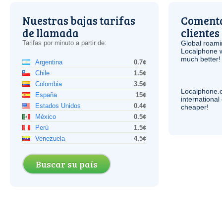
Nuestras bajas tarifas
Comenta
de llamada
clientes
Tarifas por minuto a partir de:
Global roami
Localphone 
much better!
Argentina
0.7¢
Chile
1.5¢
Colombia
3.5¢
Localphone.
España
15¢
internationa
Estados Unidos
0.4¢
cheaper!
México
0.5¢
Perú
1.5¢
Venezuela
4.5¢
Buscar su país