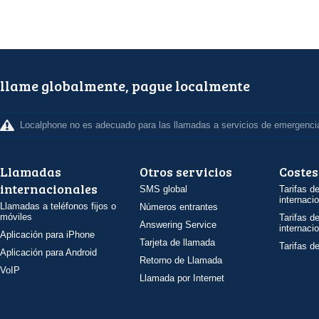
llame globalmente, pague localmente
Localphone no es adecuado para las llamadas a servicios de emergenci
Llamadas
Otros servicios
Costes
internacionales
SMS global
Tarifas d
internaci
Llamadas a teléfonos fijos o
Números entrantes
móviles
Tarifas d
Answering Service
internaci
Aplicación para iPhone
Tarjeta de llamada
Tarifas d
Aplicación para Android
Retorno de Llamada
VoIP
Llamada por Internet