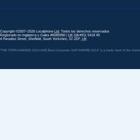
Copyright ©2007–2026 Localphone
Ltd
. Todos los derechos reservados
Registrado en Inglaterra y Gales #6085990 |
UK
IVA
#911 5418 49
4 Paradise Street
,
Sheffield
,
South Yorkshire
,
S1 2DF
,
UK
“THE ITSPA AWARDS 2014 AND Best Consumer VoIP AWARD 2014” is a trade mark of the Internet 